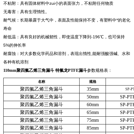
不粘附：具有固体材料中zui小的表面张力，不粘附任何物质
无毒害：具有生理惰性。
耐气候：长期暴露于大气中，表面及性能保持不变，有塑料中*的老化
寿命
耐低温：具有良好的机械韧性，即使温度下降到-196℃，也可保持
5%的伸长率
耐腐蚀：对大多数化学药品和溶剂，表现出惰性,能耐强酸强碱、水和
各种有机溶剂
110mm聚四氟乙烯三角漏斗 特氟龙PTFE漏斗
参数规格表：
名称
规格
聚四氟乙烯三角漏斗
35mm
SP-P
聚四氟乙烯三角漏斗
50mm
SP-PT
聚四氟乙烯三角漏斗
60mm
SP-PT
聚四氟乙烯三角漏斗
65mm
SP-PT
聚四氟乙烯三角漏斗
75mm
SP-PT
聚四氟乙烯三角漏斗
85mm
SP-PT