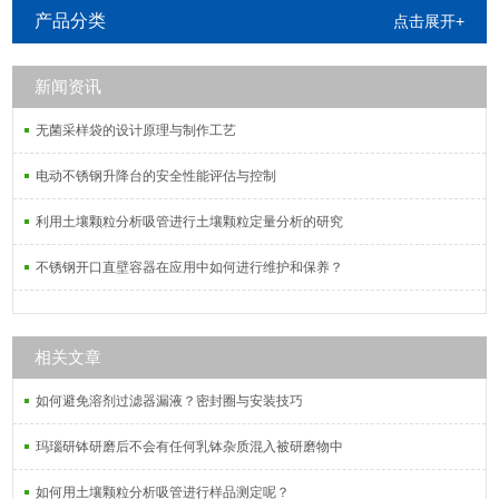
氟乙烯三口烧杯以及各种聚四氟乙烯
产品分类
点击展开+
制品。产品广泛应用于化工、机械、
高校、科研机构、航空、电子等领
新闻资讯
域。
无菌采样袋的设计原理与制作工艺
电动不锈钢升降台的安全性能评估与控制
利用土壤颗粒分析吸管进行土壤颗粒定量分析的研究
不锈钢开口直壁容器在应用中如何进行维护和保养？
相关文章
如何避免溶剂过滤器漏液？密封圈与安装技巧
玛瑙研钵研磨后不会有任何乳钵杂质混入被研磨物中
如何用土壤颗粒分析吸管进行样品测定呢？