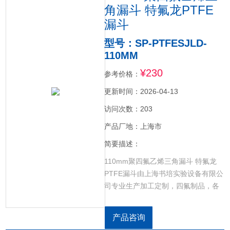
角漏斗 特氟龙PTFE
漏斗
型号：SP-PTFESJLD-
110MM
¥230
参考价格：
更新时间：2026-04-13
访问次数：203
产品厂地：上海市
简要描述：
110mm聚四氟乙烯三角漏斗 特氟龙
PTFE漏斗由上海书培实验设备有限公
司专业生产加工定制，四氟制品，各
种规格聚四氟乙烯离心管，聚四氟乙
烯坩埚，聚四氟乙烯烧杯，聚四氟乙
产品咨询
烯搅拌桨，聚四氟乙烯容量瓶，聚四