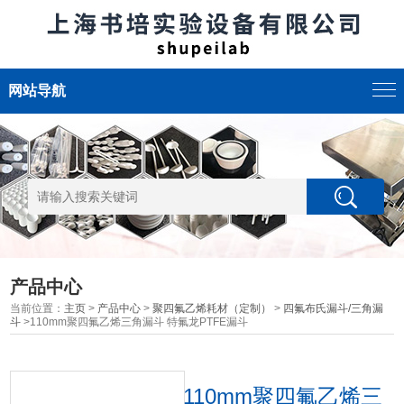
网站导航
产品中心
当前位置：
主页
>
产品中心
>
聚四氟乙烯耗材（定制）
>
四氟布氏漏斗/三角漏
斗
>110mm聚四氟乙烯三角漏斗 特氟龙PTFE漏斗
110mm聚四氟乙烯三