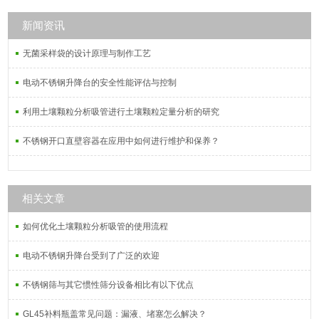
真空抽滤瓶，多用途溶剂过滤器，多
联过滤器，固相萃取仪，真空干燥皿
新闻资讯
等多种实验设备
无菌采样袋的设计原理与制作工艺
电动不锈钢升降台的安全性能评估与控制
利用土壤颗粒分析吸管进行土壤颗粒定量分析的研究
不锈钢开口直壁容器在应用中如何进行维护和保养？
相关文章
如何优化土壤颗粒分析吸管的使用流程
电动不锈钢升降台受到了广泛的欢迎
不锈钢筛与其它惯性筛分设备相比有以下优点
GL45补料瓶盖常见问题：漏液、堵塞怎么解决？