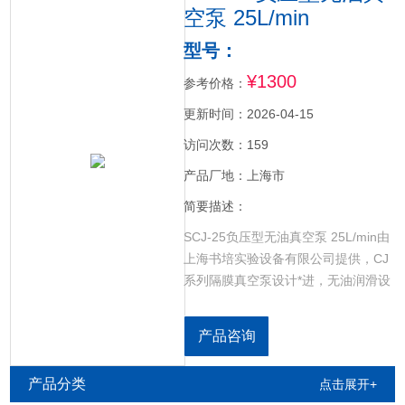
空泵 25L/min
型号：
¥1300
参考价格：
更新时间：2026-04-15
访问次数：159
产品厂地：上海市
简要描述：
SCJ-25负压型无油真空泵 25L/min由
上海书培实验设备有限公司提供，CJ
系列隔膜真空泵设计*进，无油润滑设
计，压缩空气更纯净，真空泵设计结
构合理，小体积，质量轻，工作噪音
产品咨询
小。活塞采用耐腐蚀高分子材料，密
封性能好，耐化学腐蚀。适合多种仪
产品分类
点击展开+
器配套使用，可用于真空抽滤装置，