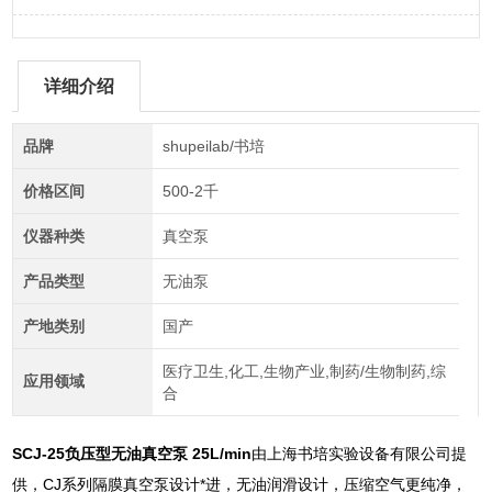
详细介绍
品牌
shupeilab/书培
价格区间
500-2千
仪器种类
真空泵
产品类型
无油泵
产地类别
国产
医疗卫生,化工,生物产业,制药/生物制药,综
应用领域
合
SCJ-25负压型无油真空泵 25L/min
由上海书培实验设备有限公司提
供，CJ系列隔膜真空泵设计*进，无油润滑设计，压缩空气更纯净，