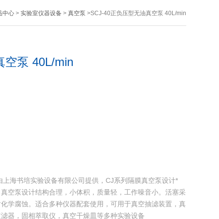
品中心
>
实验室仪器设备
>
真空泵
>SCJ-40正负压型无油真空泵 40L/min
泵 40L/min
min由上海书培实验设备有限公司提供，CJ系列隔膜真空泵设计*
，真空泵设计结构合理，小体积，质量轻，工作噪音小。活塞采
耐化学腐蚀。适合多种仪器配套使用，可用于真空抽滤装置，真
过滤器，固相萃取仪，真空干燥皿等多种实验设备