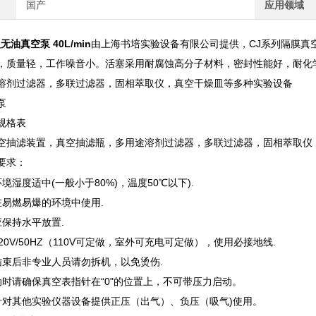
国产
应用领域
无油真空泵 40L/min
由上海书培实验设备有限公司提供，CJ系列隔膜真
，质量轻，工作噪音小。活塞采用耐腐蚀高分子材料，密封性能好，耐化
溶剂过滤器，多联过滤器，固相萃取仪，真空干燥皿等多种实验设备
泵
规格表
空抽滤装置，真空抽滤瓶，多用途溶剂过滤器，多联过滤器，固相萃取仪
要求：
境湿度适中(一般小于80%)，温度50℃以下).
在易燃易爆的环境中使用.
应保持水平放置.
20V/50HZ（110V可定做，室外可充电可定做），使用必接地线.
结束后非专业人员请勿拆机，以免烫伤.
动时请确保真空表指针在“0"的位置上，不可带压力启动。
针对其他实验仪器设备提供正压（出气）、负压（吸气)使用。