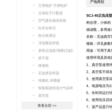
产地类别
万用电炉 可调电炉
尘埃粒子计数器
SCJ-40正负压型
空气微生物采样器
构合理，小体积
红外分析仪
抽滤瓶，多用途
粉尘检测仪
名称：无油真空
浮游菌采样器
规格：详见参数
多联过滤器/薄膜过滤器
用途：可用于真
使用环境及其他
烘干器
1、真空泵使用环
移液枪
2、真空泵不得
石油类采样器
3、使用真空泵
球磨机 球磨罐
4、电源电压为2
智能双路恒流大气采样器
5、长时间运行
真空泵
6、使用负压启
查看全部 >>
7、该产品是只