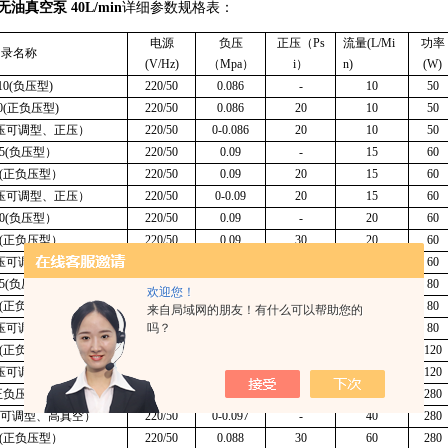
无油真空泵 40L/min
详细参数规格表：
电源
负压
正压（Ps
流量(L/Mi
功率
目录名称
(V/Hz)
（Mpa）
i）
n)
(W)
-10(负压型)
220/50
0.086
-
10
50
10(正负压型)
220/50
0.086
20
10
50
(负压可调型、正压）
220/50
0-0.086
20
10
50
-15(负压型）
220/50
0.09
-
15
60
15(正负压型）
220/50
0.09
20
15
60
(负压可调型、正压）
220/50
0-0.09
20
15
60
-20(负压型）
220/50
0.09
-
20
60
20(正负压型）
220/50
0.09
30
20
60
(负压可调型、正压）
220/50
0-0.09
30
20
60
-25(负压型）
220/50
0.075
-
25
80
欢迎您！
25(正负压型）
220/50
0.075
30
25
80
来自局域网的朋友！有什么可以帮助您的
吗？
(负压可调型、正压）
220/50
0-0.075
30
25
80
40(正负压型）
220/50
0.086
30
40
120
(负压可调型、正压）
220/50
0-0.086
30
40
120
0(正负压高真空）
220/50
0.097
30
40
280
(负压可调型、高真空）
220/50
0-0.097
-
40
280
60(正负压型）
220/50
0.088
30
60
280