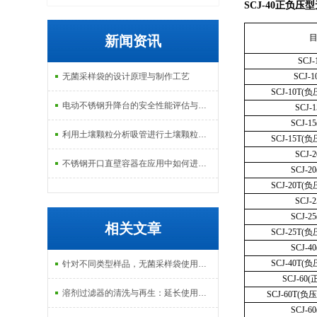
SCJ-40正负压型
新闻资讯
SCJ
无菌采样袋的设计原理与制作工艺
SCJ-
SCJ-10T
电动不锈钢升降台的安全性能评估与控制
SCJ
SCJ-
利用土壤颗粒分析吸管进行土壤颗粒定量分析的研究
SCJ-15T
SCJ
不锈钢开口直壁容器在应用中如何进行维护和保养？
SCJ-
SCJ-20T
SCJ
SCJ-
相关文章
SCJ-25T
SCJ-
SCJ-40T
针对不同类型样品，无菌采样袋使用后的保存并不相同
SCJ-6
溶剂过滤器的清洗与再生：延长使用寿命的方法
SCJ-60T
SCJ-