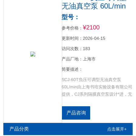
无油真空泵 60L/min
型号：
¥2100
参考价格：
更新时间：2026-04-15
访问次数：183
产品厂地：上海市
简要描述：
SCJ-60T负压可调型无油真空泵
60L/min由上海书培实验设备有限公司
提供，CJ系列隔膜真空泵设计*进，无
油润滑设计，压缩空气更纯净，真空
泵设计结构合理，小体积，质量轻，
产品咨询
工作噪音小。活塞采用耐腐蚀高分子
材料，密封性能好，耐化学腐蚀。适
产品分类
点击展开+
合多种仪器配套使用，可用于真空抽