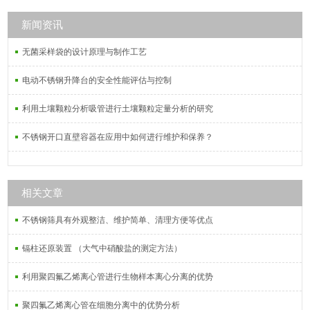
滤装置，真空抽滤瓶，多用途溶剂过
滤器，多联过滤器，固相萃取仪，真
新闻资讯
空干燥皿等多种实验设备
无菌采样袋的设计原理与制作工艺
电动不锈钢升降台的安全性能评估与控制
利用土壤颗粒分析吸管进行土壤颗粒定量分析的研究
不锈钢开口直壁容器在应用中如何进行维护和保养？
相关文章
不锈钢筛具有外观整洁、维护简单、清理方便等优点
镉柱还原装置 （大气中硝酸盐的测定方法）
利用聚四氟乙烯离心管进行生物样本离心分离的优势
聚四氟乙烯离心管在细胞分离中的优势分析