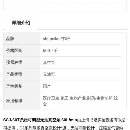
详细介绍
品牌
shupeilab/书培
价格区间
500-2千
仪器种类
真空泵
产品类型
无油泵
产地类别
国产
医疗卫生,化工,生物产业,制药/生物制药,综
应用领域
合
SCJ-60T负压可调型无油真空泵 60L/min
由上海书培实验设备有限公
司提供，CJ系列隔膜真空泵设计*进，无油润滑设计，压缩空气更纯