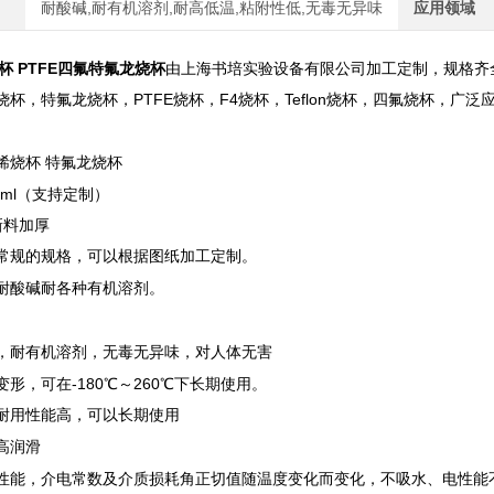
耐酸碱,耐有机溶剂,耐高低温,粘附性低,无毒无异味
应用领域
杯 PTFE四氟特氟龙烧杯
由上海书培实验设备有限公司加工定制，规格齐
杯，特氟龙烧杯，PTFE烧杯，F4烧杯，Teflon烧杯，四氟烧杯，广
烯烧杯 特氟龙烧杯
00ml（支持定制）
新料加厚
常规的规格，可以根据图纸加工定制。
耐酸碱耐各种有机溶剂。
，耐有机溶剂，无毒无异味，对人体无害
形，可在-180℃～260℃下长期使用。
耐用性能高，可以长期使用
高润滑
性能，介电常数及介质损耗角正切值随温度变化而变化，不吸水、电性能