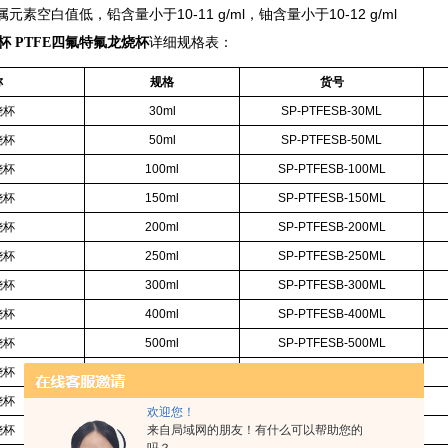
素空白值低，铅含量小于10-11 g/ml，铀含量小于10-12 g/ml
杯 PTFE四氟特氟龙烧杯
详细规格表：
称
规格
货号
烧杯
30ml
SP-PTFESB-30ML
烧杯
50ml
SP-PTFESB-50ML
烧杯
100ml
SP-PTFESB-100ML
烧杯
150ml
SP-PTFESB-150ML
烧杯
200ml
SP-PTFESB-200ML
烧杯
250ml
SP-PTFESB-250ML
烧杯
300ml
SP-PTFESB-300ML
烧杯
400ml
SP-PTFESB-400ML
烧杯
500ml
SP-PTFESB-500ML
烧杯
600ml
SP-PTFESB-600ML
烧杯
1L
SP-PTFESB-1L
欢迎您！
烧杯
来自局域网的朋友！有什么可以帮助您的
2L
SP-PTFESB-2L