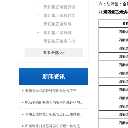
六：防污染：金属元
聚四氟乙烯搅拌塞
2L聚四氟乙烯烧
聚四氟乙烯搅拌桨
名
聚四氟乙烯坩埚
四氟
聚四氟乙烯烧杯
四氟
聚四氟乙烯离心管
四氟
查看全部 >>
四氟
四氟
四氟
新闻资讯
四氟
四氟
无菌采样袋的设计原理与制作工艺
四氟
电动不锈钢升降台的安全性能评估与控制
四氟
利用土壤颗粒分析吸管进行土壤颗粒定量分析的研究
四氟
四氟
不锈钢开口直壁容器在应用中如何进行维护和保养？