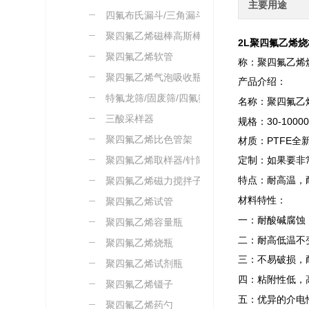
主要用途
四氟布氏漏斗/三角漏斗
聚四氟乙烯磁棒高斯棒
2L聚四氟乙烯烧
聚四氟乙烯软管
称：聚四氟乙烯烧
聚四氟乙烯气泡吸收瓶
产品介绍：
特氟龙筛/固废筛/四氟筛
名称：聚四氟乙
三酸采样器
规格：30-100
聚四氟乙烯比色管架
材质：PTFE全
聚四氟乙烯取样器/针筒
定制：如果要非
聚四氟乙烯磁力搅拌子
特点：耐高温，
材料特性：
聚四氟乙烯试管
一：耐酸碱腐蚀
聚四氟乙烯容量瓶
二：耐高低温不变
聚四氟乙烯烧瓶
三：不易破损，
聚四氟乙烯试剂瓶
四：粘附性低，
聚四氟乙烯镊子
五：优异的介电
聚四氟乙烯药勺