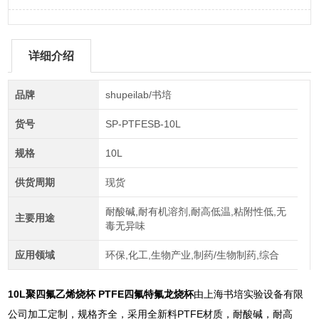
详细介绍
品牌
shupeilab/书培
货号
SP-PTFESB-10L
规格
10L
供货周期
现货
耐酸碱,耐有机溶剂,耐高低温,粘附性低,无
主要用途
毒无异味
应用领域
环保,化工,生物产业,制药/生物制药,综合
10L聚四氟乙烯烧杯 PTFE四氟特氟龙烧杯
由上海书培实验设备有限
公司加工定制，规格齐全，采用全新料PTFE材质，耐酸碱，耐高