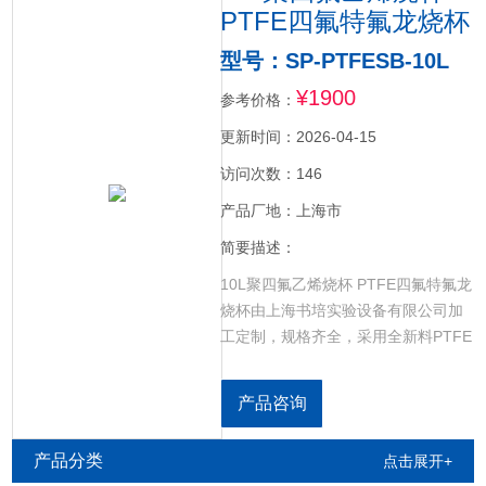
PTFE四氟特氟龙烧杯
型号：SP-PTFESB-10L
¥1900
参考价格：
更新时间：2026-04-15
访问次数：146
产品厂地：上海市
简要描述：
10L聚四氟乙烯烧杯 PTFE四氟特氟龙
烧杯由上海书培实验设备有限公司加
工定制，规格齐全，采用全新料PTFE
材质，耐酸碱，耐高温，不变形，别
称：聚四氟乙烯烧杯，特氟龙烧杯，
产品咨询
PTFE烧杯，F4烧杯，Teflon烧杯，四
氟烧杯，广泛应用在各个领域。
产品分类
点击展开+