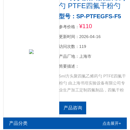
勺 PTFE四氟干粉勺
型号：SP-PTFEGFS-F5
¥110
参考价格：
更新时间：2026-04-16
访问次数：119
产品厂地：上海市
简要描述：
5ml方头聚四氟乙烯药勺 PTFE四氟干
粉勺 由上海书培实验设备有限公司专
业生产加工定制四氟制品，四氟干粉
药勺/四氟药勺/聚四氟乙烯药勺/四氟
取样勺/四氟干粉药勺/四氟液体药勺/
产品咨询
四氟取样桶/PTFE药勺/F4药勺各种规
格聚四氟乙烯离心管，聚四氟乙烯坩
产品分类
点击展开+
埚，聚四氟乙烯烧杯，聚四氟乙烯搅