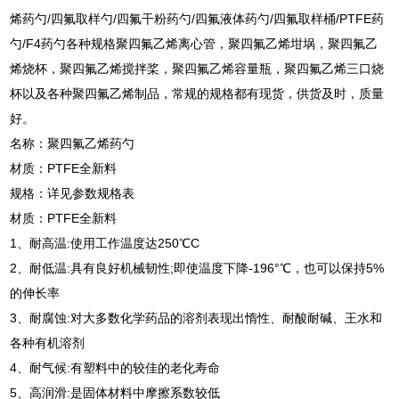
烯药勺/四氟取样勺/四氟干粉药勺/四氟液体药勺/四氟取样桶/PTFE药
勺/F4药勺各种规格聚四氟乙烯离心管，聚四氟乙烯坩埚，聚四氟乙
烯烧杯，聚四氟乙烯搅拌桨，聚四氟乙烯容量瓶，聚四氟乙烯三口烧
杯以及各种聚四氟乙烯制品，常规的规格都有现货，供货及时，质量
好。
名称：聚四氟乙烯药勺
材质：PTFE全新料
规格：详见参数规格表
材质：PTFE全新料
1、耐高温:使用工作温度达250℃C
2、耐低温:具有良好机械韧性;即使温度下降-196°℃，也可以保持5%
的伸长率
3、耐腐蚀:对大多数化学药品的溶剂表现出惰性、耐酸耐碱、王水和
各种有机溶剂
4、耐气候:有塑料中的较佳的老化寿命
5、高润滑:是固体材料中摩擦系数较低