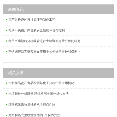
拌桨，聚四氟乙烯容量瓶，聚四氟乙
烯三口烧杯以及各种聚四氟乙烯制
新闻资讯
品，常规的规格都有现货，供货及
无菌采样袋的设计原理与制作工艺
时，质量好。
电动不锈钢升降台的安全性能评估与控制
利用土壤颗粒分析吸管进行土壤颗粒定量分析的研究
不锈钢开口直壁容器在应用中如何进行维护和保养？
相关文章
铝制样品盘在食品检测与化工分析中的应用揭秘
土壤颗粒分析吸管 环保检测土壤分析仪方法
脚踏式生物垃圾桶的八个特点介绍
介绍脚踏式生物垃圾桶的5个保养方法