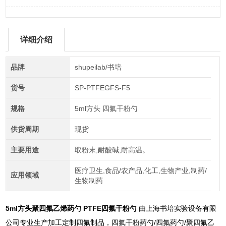
详细介绍
品牌
shupeilab/书培
货号
SP-PTFEGFS-F5
规格
5ml方头 四氟干粉勺
供货周期
现货
主要用途
取粉末,耐酸碱,耐高温。
医疗卫生,食品/农产品,化工,生物产业,制药/
应用领域
生物制药
5ml方头聚四氟乙烯药勺 PTFE四氟干粉勺
由上海书培实验设备有限
公司专业生产加工定制四氟制品，四氟干粉药勺/四氟药勺/聚四氟乙