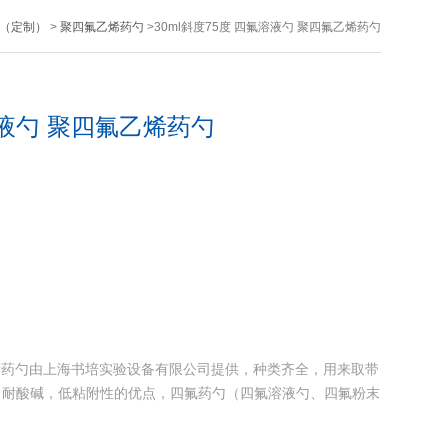
（定制）
>
聚四氟乙烯药勺
>30ml斜度75度 四氟溶液勺 聚四氟乙烯药勺
溶液勺 聚四氟乙烯药勺
氟乙烯药勺由上海书培实验设备有限公司提供，种类齐全，用来取带
，耐酸碱，低粘附性的优点，四氟药勺（四氟溶液勺、四氟粉末