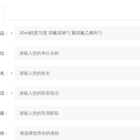
品：
位：
名：
话：
箱：
份：