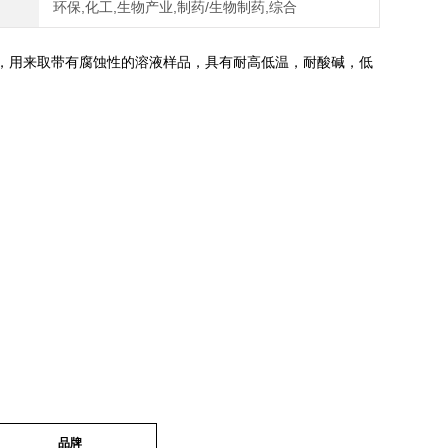
环保,化工,生物产业,制药/生物制药,综合
，用来取带有腐蚀性的溶液样品，具有耐高低温，耐酸碱，低
品牌