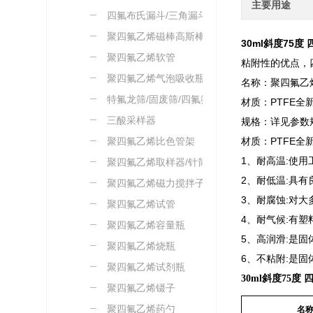
主要用途
四氟布氏漏斗/三角漏斗
聚四氟乙烯磁棒高斯棒
30ml斜度75
聚四氟乙烯软管
粘附性的优点，
聚四氟乙烯气泡吸收瓶
名称：聚四氟乙
特氟龙筛/固废筛/四氟筛
材质：PTFE全
三酸采样器
规格：详见参数
聚四氟乙烯比色管架
材质：PTFE全
1、耐高温:使用
聚四氟乙烯取样器/针筒
2、耐低温:具有
聚四氟乙烯磁力搅拌子
3、耐腐蚀:对
聚四氟乙烯试管
4、耐气候:有
聚四氟乙烯容量瓶
5、高润滑:是
聚四氟乙烯烧瓶
6、不粘附:是
聚四氟乙烯试剂瓶
30ml斜度75度
聚四氟乙烯镊子
聚四氟乙烯药勺
名