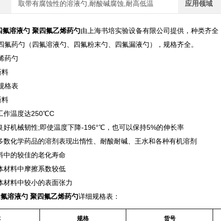
取带有腐蚀性的溶液勺,耐酸碱腐蚀,耐高低温
应用领域
度 四氟溶液勺 聚四氟乙烯药勺
由上海书培实验设备有限公司提供，种类齐全
四氟药勺（四氟溶液勺、四氟粉末勺、四氟漏液勺），规格齐全。
烯药勺
新料
规格表
新料
工作温度达250℃C
良好机械韧性;即使温度下降-196°℃，也可以保持5%的伸长率
大多数化学药品的溶剂表现出惰性、耐酸耐碱、王水和各种有机溶剂
塑料中的较佳的老化寿命
固体材料中摩擦系数较低
固体材料中较小的表面张力
 四氟溶液勺 聚四氟乙烯药勺
详细规格表：
称
规格
货号