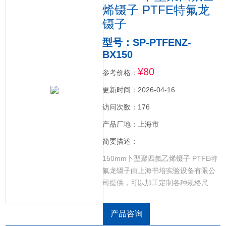
烯镊子 PTFE特氟龙
镊子
型号：SP-PTFENZ-
BX150
¥80
参考价格：
更新时间：2026-04-16
访问次数：176
产品厂地：上海市
简要描述：
150mm卜型聚四氟乙烯镊子 PTFE特
氟龙镊子由上海书培实验设备有限公
司提供，可以加工定制各种规格尺
寸。夹取带有腐蚀性的配件，耐酸
碱，耐高低温，粘附性低。
产品咨询