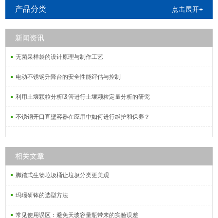
产品分类
点击展开+
新闻资讯
无菌采样袋的设计原理与制作工艺
电动不锈钢升降台的安全性能评估与控制
利用土壤颗粒分析吸管进行土壤颗粒定量分析的研究
不锈钢开口直壁容器在应用中如何进行维护和保养？
相关文章
脚踏式生物垃圾桶让垃圾分类更美观
玛瑙研钵的选型方法
常见使用误区：避免天玻容量瓶带来的实验误差