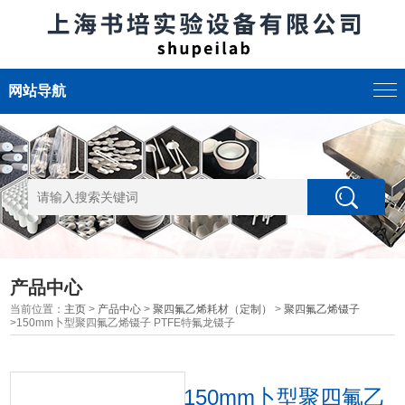
网站导航
产品中心
当前位置：
主页
>
产品中心
>
聚四氟乙烯耗材（定制）
>
聚四氟乙烯镊子
>150mm卜型聚四氟乙烯镊子 PTFE特氟龙镊子
150mm卜型聚四氟乙