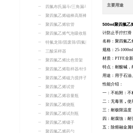
主要用途
四氟布氏漏斗/三角漏斗
聚四氟乙烯磁棒高斯棒
聚四氟乙烯软管
500ml聚四氟
计防止手拧打滑
聚四氟乙烯气泡吸收瓶
名称：聚四氟乙
特氟龙筛/固废筛/四氟筛
规格：25-1000
三酸采样器
材质：PTFE全
聚四氟乙烯比色管架
特点：耐酸碱，
聚四氟乙烯取样器/针筒
用途：用于石油
聚四氟乙烯磁力搅拌子
性能介绍：
聚四氟乙烯试管
一：不粘附：不
聚四氟乙烯容量瓶
二：无毒害
，
使
聚四氟乙烯烧瓶
三：耐极限温度：
聚四氟乙烯试剂瓶
四：耐腐蚀：耐
聚四氟乙烯镊子
五：除熔融金属
聚四氟乙烯药勺