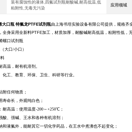
装有腐蚀性的液体,四氟试剂瓶耐酸碱,耐高低温,低
应用领域
粘附性,无毒无污染
乙烯大口瓶 特氟龙PTFE试剂瓶
由上海书培实验设备有限公司提供，规格齐
，全身采用全新料PTFE加工，材质加厚，耐酸碱耐高低温，粘附性低，
烯螺口试剂瓶
ml（大口/小口）
新料
耐高温，耐有机溶剂。
、化工、教育、环保、卫生、科研等行业。
粘附任何物质；
用寿命长，外观纯白色；
耐高温：使用温度-200～+250℃；
强酸、强碱、王水和各种有机溶剂；
钠和液氟外，能耐其它一切化学药品，在王水中煮沸也不起变化；