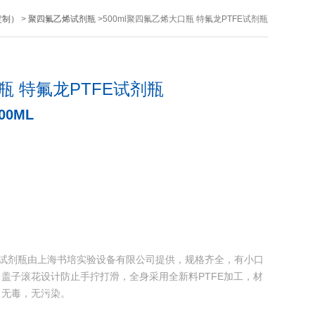
定制）
>
聚四氟乙烯试剂瓶
>500ml聚四氟乙烯大口瓶 特氟龙PTFE试剂瓶
瓶 特氟龙PTFE试剂瓶
00ML
TFE试剂瓶由上海书培实验设备有限公司提供，规格齐全，有小口
盖子滚花设计防止手拧打滑，全身采用全新料PTFE加工，材
，无毒，无污染。