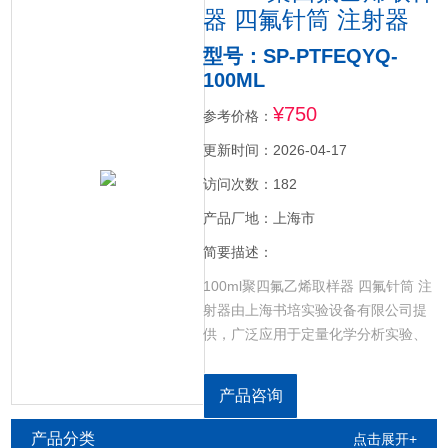
器 四氟针筒 注射器
型号：SP-PTFEQYQ-
100ML
¥750
参考价格：
更新时间：2026-04-17
访问次数：182
产品厂地：上海市
简要描述：
100ml聚四氟乙烯取样器 四氟针筒 注
射器由上海书培实验设备有限公司提
供，广泛应用于定量化学分析实验、
溶液过滤、样品预处理、微生物细胞
培养液过滤等。它特别适用于需要强
产品咨询
腐蚀性环境或高温环境的实验。选用
全新料PTFE加工定制，四氟针筒通常
产品分类
点击展开+