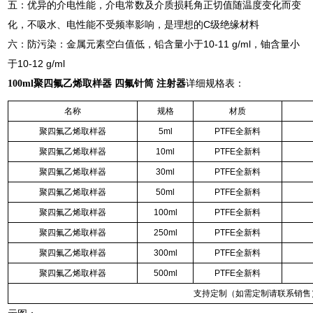
五：优异的介电性能，介电常数及介质损耗角正切值随温度变化而变
化，不吸水、电性能不受频率影响，是理想的
C
级绝缘材料
六：防污染：金属元素空白值低，铅含量小于
10-11 g/ml
，铀含量小
于
10-12 g/ml
100ml聚四氟乙烯取样器 四氟针筒 注射器
详细规格表：
名称
规格
材质
聚四氟乙烯取样器
5ml
PTFE
全新料
聚四氟乙烯取样器
10ml
PTFE
全新料
聚四氟乙烯取样器
30ml
PTFE
全新料
聚四氟乙烯取样器
50ml
PTFE
全新料
聚四氟乙烯取样器
100ml
PTFE
全新料
聚四氟乙烯取样器
250ml
PTFE
全新料
聚四氟乙烯取样器
300ml
PTFE
全新料
聚四氟乙烯取样器
500ml
PTFE
全新料
支持定制（如需定制请联系销售