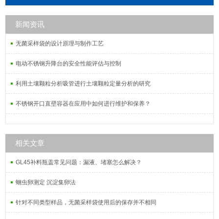
由前端带有小孔的针筒和与之匹配的
活塞芯杆组成。
新闻资讯
无菌采样袋的设计原理与制作工艺
电动不锈钢升降台的安全性能评估与控制
利用土壤颗粒分析吸管进行土壤颗粒定量分析的研究
不锈钢开口直壁容器在应用中如何进行维护和保养？
相关文章
GL45补料瓶盖常见问题：漏液、堵塞怎么解决？
蛔虫卵测定 沉淀集卵法
针对不同类型样品，无菌采样袋使用后的保存并不相同