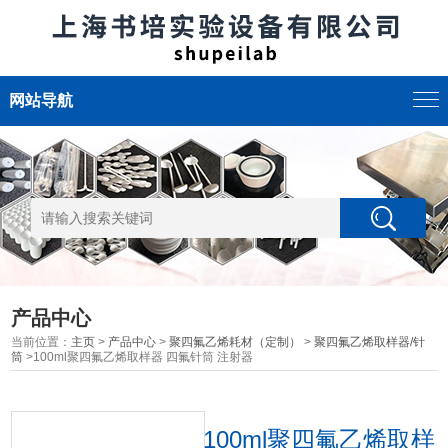
网站导航
产品中心
当前位置：
主页
>
产品中心
>
聚四氟乙烯耗材（定制）
>
聚四氟乙烯取样器/针
筒
>100ml聚四氟乙烯取样器 四氟针筒 注射器
100ml聚四氟乙烯取样