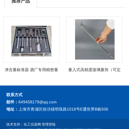
推荐产品
净含量标准器 酒厂专用精密量
量入式高精度玻璃量筒（可定
筒（可过检）
制精密过检）
联系方式
邮件：
649458179@qq.com
地址：
上海市青浦区徐泾镇明珠路1018号E通世界B栋506
技术支持：
化工仪器网
管理登陆