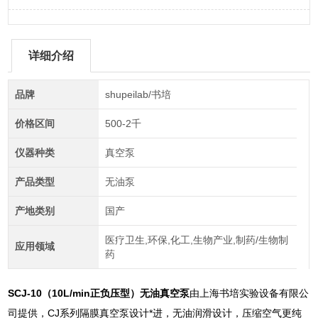
详细介绍
品牌
shupeilab/书培
价格区间
500-2千
仪器种类
真空泵
产品类型
无油泵
产地类别
国产
医疗卫生,环保,化工,生物产业,制药/生物制
应用领域
药
SCJ-10（10L/min正负压型）无油真空泵
由上海书培实验设备有限公
司提供，CJ系列隔膜真空泵设计*进，无油润滑设计，压缩空气更纯