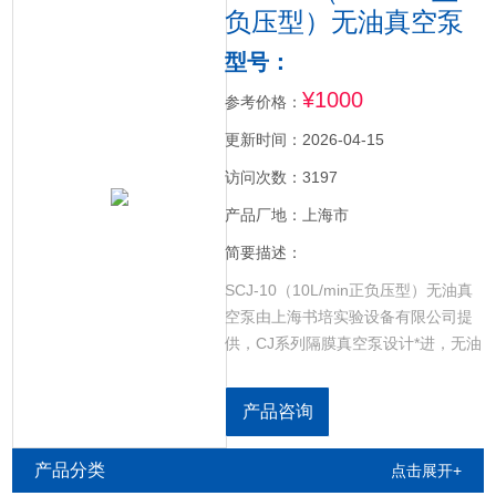
负压型）无油真空泵
型号：
¥1000
参考价格：
更新时间：2026-04-15
访问次数：3197
产品厂地：上海市
简要描述：
SCJ-10（10L/min正负压型）无油真
空泵由上海书培实验设备有限公司提
供，CJ系列隔膜真空泵设计*进，无油
润滑设计，压缩空气更纯净，真空泵
设计结构合理，小体积，质量轻，工
产品咨询
作噪音小。活塞采用耐腐蚀高分子材
料，密封性能好，耐化学腐蚀。适合
产品分类
点击展开+
多种仪器配套使用，可用于真空抽滤