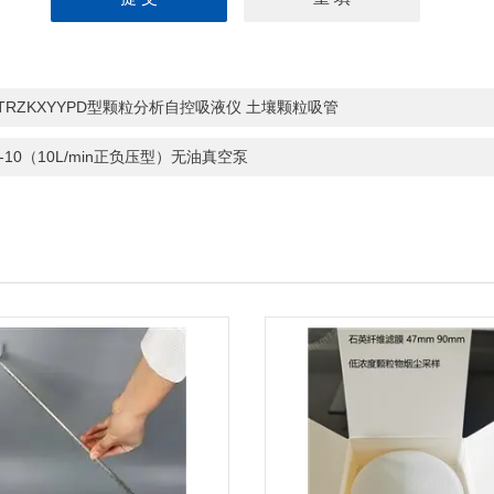
-TRZKXYYPD型颗粒分析自控吸液仪 土壤颗粒吸管
J-10（10L/min正负压型）无油真空泵