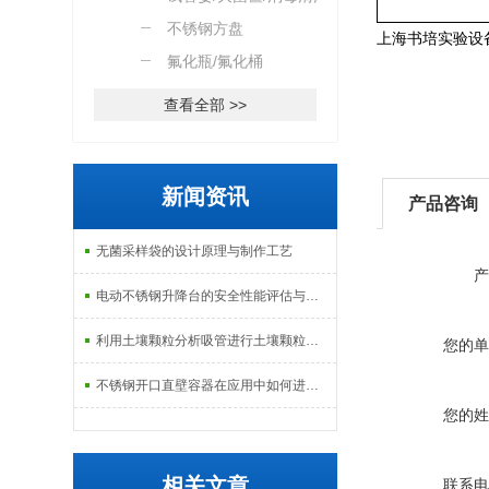
篮
不锈钢方盘
上海书培实验设
氟化瓶/氟化桶
查看全部 >>
新闻资讯
产品咨询
无菌采样袋的设计原理与制作工艺
产
电动不锈钢升降台的安全性能评估与控制
利用土壤颗粒分析吸管进行土壤颗粒定量分析的研究
您的单
不锈钢开口直壁容器在应用中如何进行维护和保养？
您的姓
相关文章
联系电