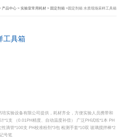
>
产品中心
>
实验室常用耗材
>
固定剂箱
>固定剂箱 水质现场采样工具箱
样工具箱
书培实验设备有限公司提供，耗材齐全，方便实验人员携带和
计*1支 （0.01PH精度、自动温度补偿） 广泛PH试纸*1本 PH
一次性滴管*100支 PH校准粉剂*3包 检测手套*10双 玻璃搅拌棒*2
头记号笔