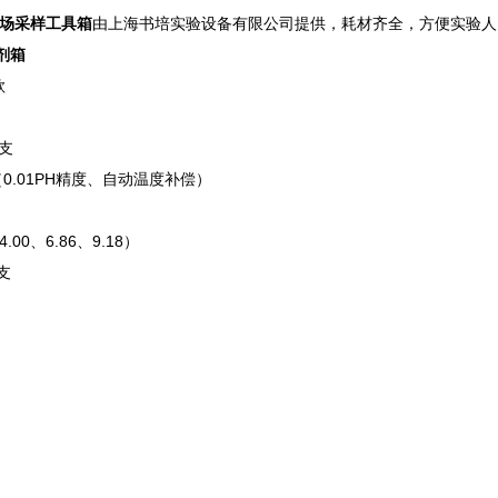
现场采样工具箱
由上海书培实验设备有限公司提供，耗材齐全，方便实验人
剂箱
款
2支
（0.01PH精度、自动温度补偿）
本
.00、6.86、9.18）
0支
3包
根
把
支
瓶