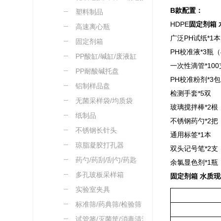
B款配置：
塑料制品
HDPE
固定剂箱
高速离心瓶
广泛PH试纸*1
固定剂箱
PH校准液*3瓶（4
PP酸缸/碱缸/废液缸
一次性滴管*10
PP耐酸碱托盘
PH校准粉剂*
铝制样品盘
检测手套*5双
无菌采样袋/均质袋
玻璃搅拌棒*2
纸制品
不锈钢药勺*2
不锈钢长针头
通用标签*1本
琼脂凝胶打孔器
双头记号笔*2
药勺/药刮/刮勺/药匙
余氯显色剂*1
多孔玻板采样箱
固定剂箱 水质
实验室夹具
标准筛/药典筛/检验筛
试管篓/灭菌筐/消毒清洗