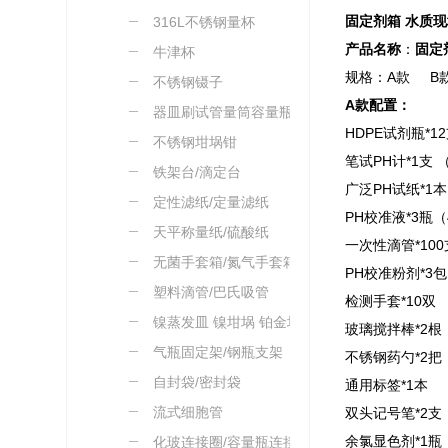
固定剂箱 水质
316L不锈钢量杯
产品名称
：
固定
牛津杯
规格：A款 B
不锈钢镊子
A款配置：
器皿刷试管量筒容量瓶刷
HDPE试剂瓶*1
不锈钢坩埚钳
笔试PH计*1支 
铁架台/滴定台
广泛PH试纸*1
定性滤纸/定量滤纸
PH校准液*3瓶（4
天平称量纸/硫酸纸
一次性滴管*10
无菌手套箱/氮气手套箱
PH校准粉剂*
塑料滴管/巴氏吸管
检测手套*10双
镍蒸发皿 镍坩埚 铂金坩
玻璃搅拌棒*2
埚
气瓶固定架/钢瓶支架
不锈钢药勺*2
自封袋/密封袋
通用标签*1本
流式细胞管
双头记号笔*2
余氯显色剂*1
化玻连接圈/容量瓶连接绳