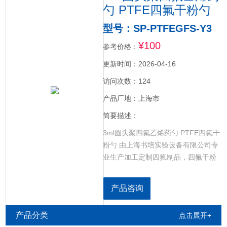
勺 PTFE四氟干粉勺
型号：SP-PTFEGFS-Y3
¥100
参考价格：
更新时间：2026-04-16
访问次数：124
产品厂地：上海市
简要描述：
3ml圆头聚四氟乙烯药勺 PTFE四氟干
粉勺 由上海书培实验设备有限公司专
业生产加工定制四氟制品，四氟干粉
药勺/四氟药勺/聚四氟乙烯药勺/四氟
取样勺/四氟干粉药勺/四氟液体药勺/
产品咨询
四氟取样桶/PTFE药勺/F4药勺各种规
格聚四氟乙烯离心管，聚四氟乙烯坩
产品分类
点击展开+
埚，聚四氟乙烯烧杯，聚四氟乙烯搅