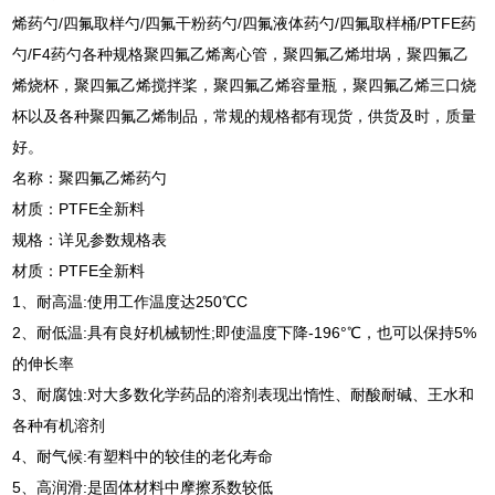
烯药勺/四氟取样勺/四氟干粉药勺/四氟液体药勺/四氟取样桶/PTFE药
勺/F4药勺各种规格聚四氟乙烯离心管，聚四氟乙烯坩埚，聚四氟乙
烯烧杯，聚四氟乙烯搅拌桨，聚四氟乙烯容量瓶，聚四氟乙烯三口烧
杯以及各种聚四氟乙烯制品，常规的规格都有现货，供货及时，质量
好。
名称：聚四氟乙烯药勺
材质：PTFE全新料
规格：详见参数规格表
材质：PTFE全新料
1、耐高温:使用工作温度达250℃C
2、耐低温:具有良好机械韧性;即使温度下降-196°℃，也可以保持5%
的伸长率
3、耐腐蚀:对大多数化学药品的溶剂表现出惰性、耐酸耐碱、王水和
各种有机溶剂
4、耐气候:有塑料中的较佳的老化寿命
5、高润滑:是固体材料中摩擦系数较低