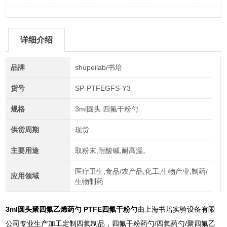
详细介绍
品牌
shupeilab/书培
货号
SP-PTFEGFS-Y3
规格
3ml圆头 四氟干粉勺
供货周期
现货
主要用途
取粉末,耐酸碱,耐高温。
医疗卫生,食品/农产品,化工,生物产业,制药/
应用领域
生物制药
3ml圆头聚四氟乙烯药勺 PTFE四氟干粉勺
由上海书培实验设备有限
公司专业生产加工定制四氟制品，四氟干粉药勺/四氟药勺/聚四氟乙