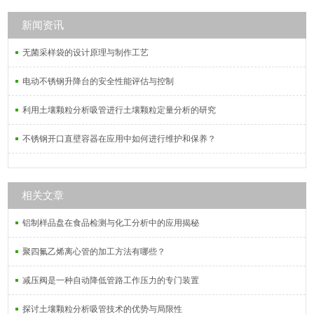
拌桨，聚四氟乙烯容量瓶，聚四氟乙
烯三口烧杯以及各种聚四氟乙烯制
新闻资讯
品，常规的规格都有现货，供货及
无菌采样袋的设计原理与制作工艺
时，质量好。
电动不锈钢升降台的安全性能评估与控制
利用土壤颗粒分析吸管进行土壤颗粒定量分析的研究
不锈钢开口直壁容器在应用中如何进行维护和保养？
相关文章
铝制样品盘在食品检测与化工分析中的应用揭秘
聚四氟乙烯离心管的加工方法有哪些？
减压阀是一种自动降低管路工作压力的专门装置
探讨土壤颗粒分析吸管技术的优势与局限性