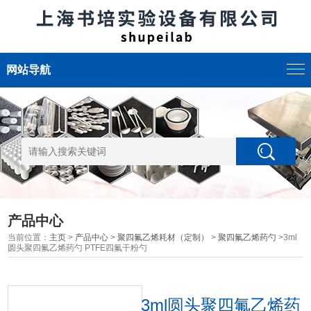
网站导航
产品中心
当前位置：
主页
>
产品中心
>
聚四氟乙烯耗材（定制）
>
聚四氟乙烯药勺
>3ml
圆头聚四氟乙烯药勺 PTFE四氟干粉勺
3ml圆头聚四氟乙烯药