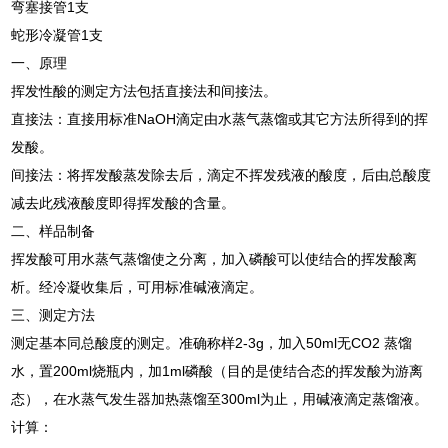
弯塞接管1支
蛇形冷凝管1支
一、原理
挥发性酸的测定方法包括直接法和间接法。
直接法：直接用标准NaOH滴定由水蒸气蒸馏或其它方法所得到的挥
发酸。
间接法：将挥发酸蒸发除去后，滴定不挥发残液的酸度，后由总酸度
减去此残液酸度即得挥发酸的含量。
二、样品制备
挥发酸可用水蒸气蒸馏使之分离，加入磷酸可以使结合的挥发酸离
析。经冷凝收集后，可用标准碱液滴定。
三、测定方法
测定基本同总酸度的测定。准确称样2-3g，加入50ml无CO2 蒸馏
水，置200ml烧瓶内，加1ml磷酸（目的是使结合态的挥发酸为游离
态），在水蒸气发生器加热蒸馏至300ml为止，用碱液滴定蒸馏液。
计算：