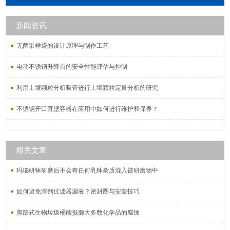
量瓶，培养皿，层析柱，载玻片，溶
剂过滤器，点样毛细管，刻度吸管，
新闻资讯
移液管，滴定管，离心管，三角烧
瓶，量筒，试剂瓶，比色管，玻璃
无菌采样袋的设计原理与制作工艺
棒，冷凝管等等
电动不锈钢升降台的安全性能评估与控制
利用土壤颗粒分析吸管进行土壤颗粒定量分析的研究
不锈钢开口直壁容器在应用中如何进行维护和保养？
相关文章
玛瑙研钵研磨后不会有任何乳钵杂质混入被研磨物中
如何避免溶剂过滤器漏液？密封圈与安装技巧
脚踏式生物垃圾桶能抵御大多数化学品的腐蚀