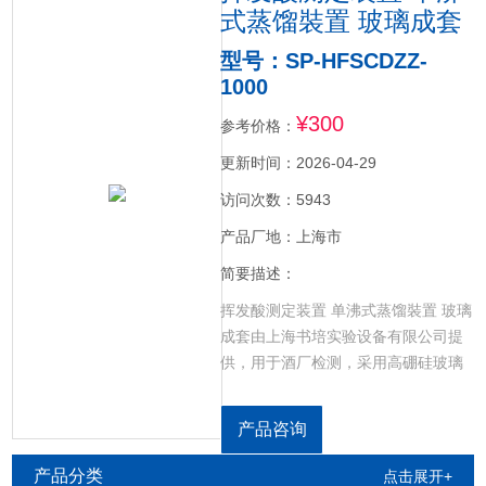
式蒸馏裝置 玻璃成套
型号：SP-HFSCDZZ-
1000
¥300
参考价格：
更新时间：2026-04-29
访问次数：5943
产品厂地：上海市
简要描述：
挥发酸测定装置 单沸式蒸馏裝置 玻璃
成套由上海书培实验设备有限公司提
供，用于酒厂检测，采用高硼硅玻璃
加工定制，提供实验室整套玻璃器
皿：玻璃烧杯，玻璃容量瓶，玻璃试
产品咨询
管，玻璃比色皿，干燥器，漏斗（砂
芯漏斗，分液漏斗，三角漏斗），称
产品分类
点击展开+