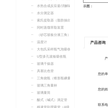
水热合成反应釜/消解罐
示图：
水分测定器
索氏提取器（脂肪抽出
器）
同时蒸馏萃取装置
（砂芯玻板分液三角）漏
斗
温度计
产品咨询
大包氏采样瓶气泡吸收瓶
U型多孔玻板吸收瓶
产
玻璃干燥器
具塞比色管
您的单
三角烧瓶（锥形瓶碘量
瓶）
玻璃三角量杯
您的姓
玻璃量筒
酸式（碱式）滴定管
联系电
移液管刻度吸管（A级）