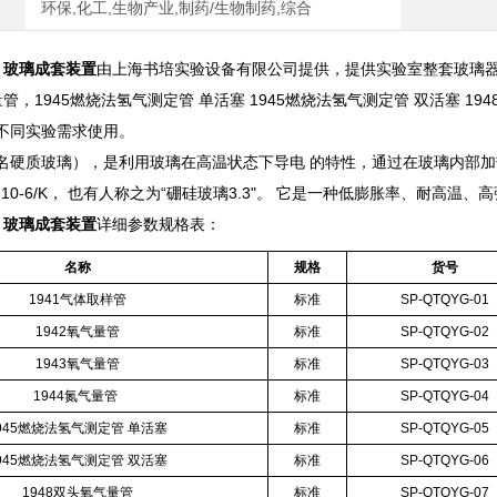
环保,化工,生物产业,制药/生物制药,综合
管 玻璃成套装置
由上海书培实验设备有限公司提供，提供实验室整套玻璃器皿：
气量管，1945燃烧法氢气测定管 单活塞 1945燃烧法氢气测定管 双活塞 19
不同实验需求使用。
名硬质玻璃），是利用玻璃在高温状态下导电 的特性，通过在玻璃内部加
.1) ×10-6/K， 也有人称之为“硼硅玻璃3.3"。 它是一种低膨胀率、
管 玻璃成套装置
详细参数规格表：
名称
规格
货号
1941
气体取样管
标准
SP-QTQYG-01
1942
氧气量管
标准
SP-QTQYG-02
1943
氧气量管
标准
SP-QTQYG-03
1944
氮气量管
标准
SP-QTQYG-04
945
燃烧法氢气测定管
单活塞
标准
SP-QTQYG-05
945
燃烧法氢气测定管
双活塞
标准
SP-QTQYG-06
1948
双头氧气量管
标准
SP-QTQYG-07