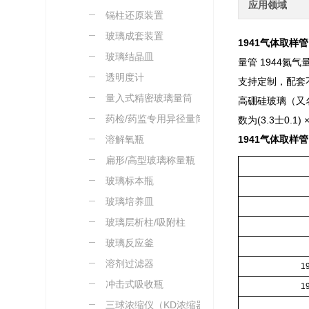
应用领域
璃
镉柱还原装置
玻璃成套装置
1941气体取样
玻璃结晶皿
量管 1944氮
透明度计
支持定制，配套
量入式精密玻璃量筒
高硼硅玻璃（又
药检/药监专用异径量筒
数为(3.3士0
溶解氧瓶
1941气体取样
扁形/高型玻璃称量瓶
玻璃标本瓶
玻璃培养皿
玻璃层析柱/吸附柱
玻璃反应釜
溶剂过滤器
1
冲击式吸收瓶
1
三球浓缩仪（KD浓缩器）