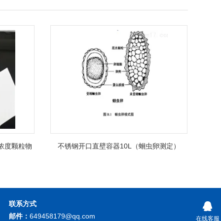
低浓度颗粒物
不锈钢开口直壁容器10L（蛔虫卵测定）
联系方式
邮件：
649458179@qq.com
在线客服