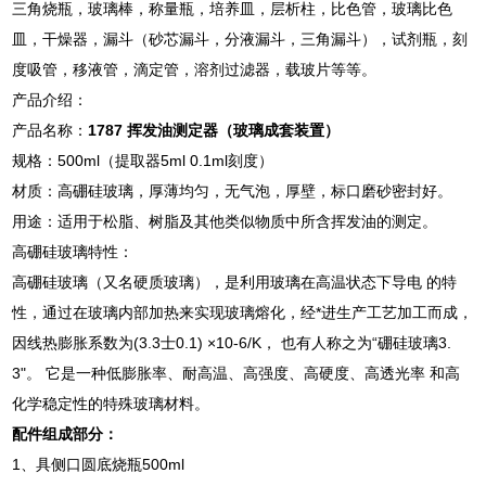
三角烧瓶，玻璃棒，称量瓶，培养皿，层析柱，比色管，玻璃比色
皿，干燥器，漏斗（砂芯漏斗，分液漏斗，三角漏斗），试剂瓶，刻
度吸管，移液管，滴定管，溶剂过滤器，载玻片等等。
产品介绍：
产品名称：
1787 挥发油测定器（玻璃成套装置）
规格：500ml（提取器5ml 0.1ml刻度）
材质：高硼硅玻璃，厚薄均匀，无气泡，厚壁，标口磨砂密封好。
用途：适用于松脂、树脂及其他类似物质中所含挥发油的测定。
高硼硅玻璃特性：
高硼硅玻璃（又名硬质玻璃），是利用玻璃在高温状态下导电 的特
性，通过在玻璃内部加热来实现玻璃熔化，经*进生产工艺加工而成，
因线热膨胀系数为(3.3士0.1) ×10-6/K， 也有人称之为“硼硅玻璃3.
3"。 它是一种低膨胀率、耐高温、高强度、高硬度、高透光率 和高
化学稳定性的特殊玻璃材料。
配件组成部分：
1、具侧口圆底烧瓶500ml