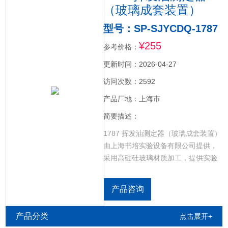
（玻璃成套装置）
型号：SP-SJYCDQ-1787
¥255
参考价格：
更新时间：2026-04-27
访问次数：2592
产品厂地：上海市
简要描述：
1787 挥发油测定器（玻璃成套装置）
由上海书培实验设备有限公司提供，
采用高硼硅玻璃材质加工，提供实验
室整套玻璃器皿：玻璃烧杯，玻璃容
量瓶，点样毛细管，冷凝管，玻璃试
产品咨询
管，量筒，离心管，三角烧瓶，玻璃
棒，称量瓶，培养皿，层析柱，比色
产品分类
点击展开+
管，玻璃比色皿，干燥器，漏斗（砂