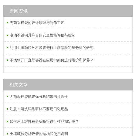
芯漏斗，分液漏斗，三角漏斗），试
剂瓶，刻度吸管，移液管，滴定管，
新闻资讯
溶剂过滤器，载玻片等等。
无菌采样袋的设计原理与制作工艺
电动不锈钢升降台的安全性能评估与控制
利用土壤颗粒分析吸管进行土壤颗粒定量分析的研究
不锈钢开口直壁容器在应用中如何进行维护和保养？
相关文章
无菌采样袋能确保分析结果的可靠性
注意！清洗玛瑙研钵不要用日化用品
如何用土壤颗粒分析吸管进行样品测定呢？
土壤颗粒分析吸管的结构和使用说明