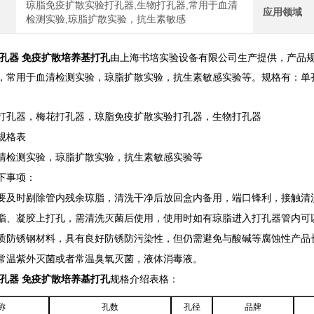
琼脂免疫扩散实验打孔器,生物打孔器,常用于血清
应用领域
检测实验,琼脂扩散实验，抗生素敏感
打孔器 免疫扩散培养基打孔
由上海书培实验设备有限公司生产提供，产品
，常用于血清检测实验，琼脂扩散实验，抗生素敏感实验等。规格有：单
打孔器，梅花打孔器，琼脂免疫扩散实验打孔器，生物打孔器
规格表
清检测实验，琼脂扩散实验，抗生素敏感实验等
下事项：
要及时剔除管内残余琼脂，清洗干净后放回盒内备用，端口锋利，接触清
脂、凝胶上打孔，需清洗灭菌后使用，使用时如有琼脂进入打孔器管内可
质防锈钢材料，具有良好防锈防污染性，但仍需避免与酸碱等腐蚀性产品
常温紫外灭菌或者常温臭氧灭菌，液体消毒液。
打孔器 免疫扩散培养基打孔
规格介绍表格：
称
孔数
孔径
品牌