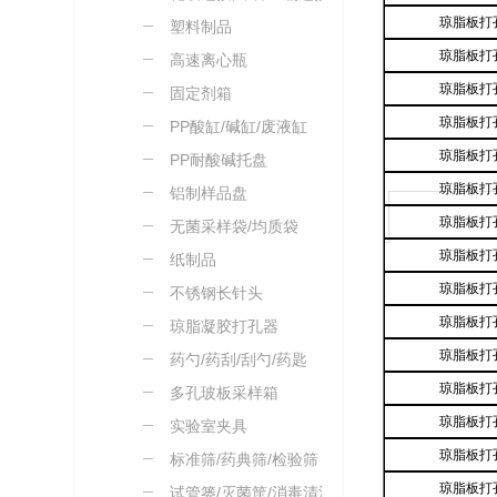
琼脂板打
塑料制品
琼脂板打
高速离心瓶
琼脂板打
固定剂箱
琼脂板打
PP酸缸/碱缸/废液缸
琼脂板打
PP耐酸碱托盘
琼脂板打
铝制样品盘
琼脂板打
无菌采样袋/均质袋
琼脂板打
纸制品
琼脂板打
不锈钢长针头
琼脂板打
琼脂凝胶打孔器
琼脂板打
药勺/药刮/刮勺/药匙
琼脂板打
多孔玻板采样箱
琼脂板打
实验室夹具
琼脂板打
标准筛/药典筛/检验筛
琼脂板打
试管篓/灭菌筐/消毒清洗