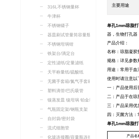
主要用途
316L不锈钢量杯
牛津杯
不锈钢镊子
单孔1mm琼脂
器，生物打孔器
器皿刷试管量筒容量瓶刷
产品介绍：
不锈钢坩埚钳
名称：
琼脂凝胶
铁架台/滴定台
规格：详见参数
定性滤纸/定量滤纸
用途：常用于血
天平称量纸/硫酸纸
使用时请注意以
无菌手套箱/氮气手套箱
一：产品使用后
塑料滴管/巴氏吸管
二：产品于在琼
镍蒸发皿 镍坩埚 铂金坩
三：产品采用优
埚
气瓶固定架/钢瓶支架
四：灭菌方法：
自封袋/密封袋
单孔1mm琼脂
流式细胞管
产品名
化玻连接圈/容量瓶连接绳