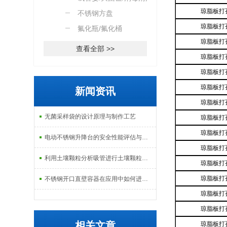
琼脂板打
篮
不锈钢方盘
琼脂板打
氟化瓶/氟化桶
琼脂板打
查看全部 >>
琼脂板打
琼脂板打
琼脂板打
新闻资讯
琼脂板打
无菌采样袋的设计原理与制作工艺
琼脂板打
琼脂板打
电动不锈钢升降台的安全性能评估与控制
琼脂板打
利用土壤颗粒分析吸管进行土壤颗粒定量分析的研究
琼脂板打
琼脂板打
不锈钢开口直壁容器在应用中如何进行维护和保养？
琼脂板打
琼脂板打
相关文章
琼脂板打