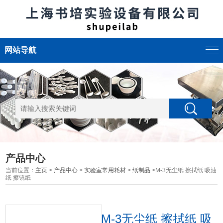
网站导航
产品中心
当前位置：
主页
>
产品中心
>
实验室常用耗材
>
纸制品
>M-3无尘纸 擦拭纸 吸油
纸 擦镜纸
M-3无尘纸 擦拭纸 吸