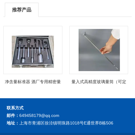
推荐产品
净含量标准器 酒厂专用精密量
量入式高精度玻璃量筒（可定
筒（可过检）
制精密过检）
联系方式
邮件：
649458179@qq.com
地址：
上海市青浦区徐泾镇明珠路1018号E通世界B栋506