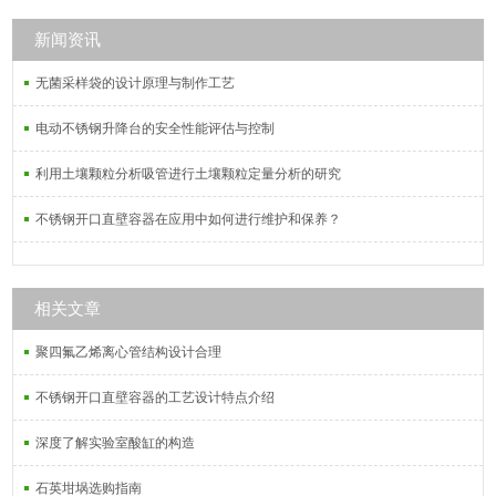
成电路板、液晶面板制造、精密仪器
制造CLASS 1000 – CLASS 100000
新闻资讯
级无尘环境使用。
无菌采样袋的设计原理与制作工艺
电动不锈钢升降台的安全性能评估与控制
利用土壤颗粒分析吸管进行土壤颗粒定量分析的研究
不锈钢开口直壁容器在应用中如何进行维护和保养？
相关文章
聚四氟乙烯离心管结构设计合理
不锈钢开口直壁容器的工艺设计特点介绍
深度了解实验室酸缸的构造
石英坩埚选购指南