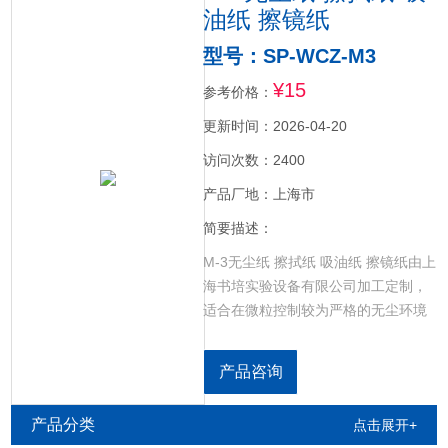
油纸 擦镜纸
型号：SP-WCZ-M3
¥15
参考价格：
更新时间：2026-04-20
访问次数：2400
产品厂地：上海市
简要描述：
M-3无尘纸 擦拭纸 吸油纸 擦镜纸由上
海书培实验设备有限公司加工定制，
适合在微粒控制较为严格的无尘环境
使用 适合擦拭精密设备，光碟类镜面
等物品。适用于无尘室、实验室，研
产品咨询
究室、半导体生产线、芯片、微处理
器等、LCD显示类产品、线路板生产
产品分类
点击展开+
线、精密仪器、光学产品、工厂、集