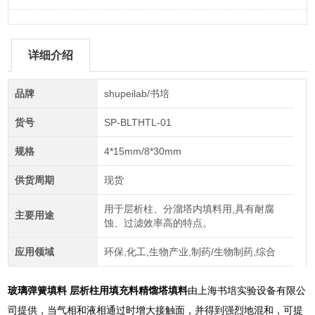
详细介绍
品牌
shupeilab/书培
货号
SP-BLTHTL-01
规格
4*15mm/8*30mm
供货周期
现货
用于层析柱、分溜塔内填料用,具有耐腐
主要用途
蚀、过滤效率高的特点。
应用领域
环保,化工,生物产业,制药/生物制药,综合
玻璃弹簧填料 层析柱用填充料精馏塔填料
由上海书培实验设备有限公
司提供，当气相和液相通过时增大接触面，并得到强烈地混和，可提