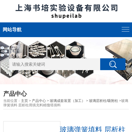
网站导航
产品中心
当前位置：
主页
>
产品中心
>
玻璃成套装置（加工）
>
玻璃层析柱/吸附柱
>玻璃
弹簧填料 层析柱用填充料精馏塔填料
玻璃弹簧填料 层析柱