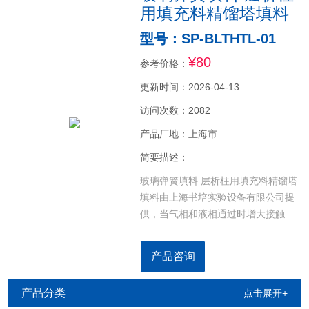
用填充料精馏塔填料
型号：SP-BLTHTL-01
¥80
参考价格：
更新时间：2026-04-13
访问次数：2082
产品厂地：上海市
简要描述：
玻璃弹簧填料 层析柱用填充料精馏塔
填料由上海书培实验设备有限公司提
供，当气相和液相通过时增大接触
面，并得到强烈地混和，可提高分溜
效率，用于层析柱、分溜塔内填料用,
产品咨询
具有耐腐蚀、过滤效率高的特点。
玻璃弹簧填料层析柱用填充料精由上
产品分类
点击展开+
海书培实验设备有限公司提供，当气