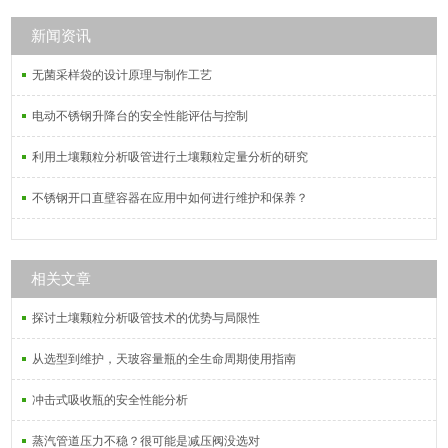
相和液相通过时增大接触面，并得到
强烈地混和，可提高分溜效率，用于
新闻资讯
层析柱、分溜塔内填料用,具有耐腐
无菌采样袋的设计原理与制作工艺
蚀、过滤效率高的特点。
电动不锈钢升降台的安全性能评估与控制
利用土壤颗粒分析吸管进行土壤颗粒定量分析的研究
不锈钢开口直壁容器在应用中如何进行维护和保养？
相关文章
探讨土壤颗粒分析吸管技术的优势与局限性
从选型到维护，天玻容量瓶的全生命周期使用指南
冲击式吸收瓶的安全性能分析
蒸汽管道压力不稳？很可能是减压阀没选对