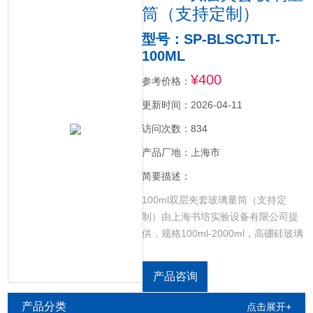
筒（支持定制）
型号：SP-BLSCJTLT-
100ML
¥400
参考价格：
更新时间：2026-04-11
访问次数：834
产品厂地：上海市
简要描述：
100ml双层夹套玻璃量筒（支持定
制）由上海书培实验设备有限公司提
供，规格100ml-2000ml，高硼硅玻璃
材质，精度准确，带刻度，玻璃双层
夹套量，玻璃双层具塞量筒，玻璃双
产品咨询
层量筒（带下排孔）玻璃双层具塞量
筒（带下排孔），规格齐全。
产品分类
点击展开+