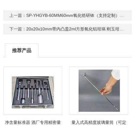
上一篇：
SP-YHGYB-60MM60mm氧化锆研钵（支持定制）高强度耐高温
下一篇：
20x20x10mm带内凸盖2ml方形氧化铝坩埚 刚玉坩埚 刚玉方舟 灰皿
推荐产品
净含量标准器 酒厂专用精密量
量入式高精度玻璃量筒（可定
筒（可过检）
制精密过检）