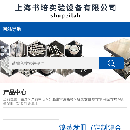
网站导航
产品中心
当前位置：
主页
>
产品中心
>
实验室常用耗材
>
镍蒸发皿 镍坩埚 铂金坩埚
>镍
蒸发皿（定制镍金属皿）
镍蒸发皿（定制镍金