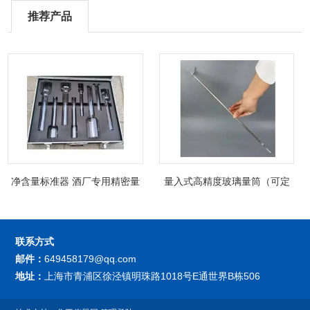
推荐产品
净含量标准器 酒厂专用精密量
量入式高精度玻璃量筒（可定
筒（可过检）
制精密过检）
联系方式
邮件：
649458179@qq.com
地址：
上海市青浦区徐泾镇明珠路1018号E通世界B栋506