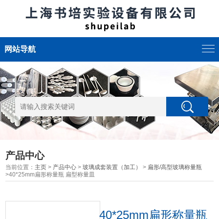
网站导航
产品中心
当前位置：
主页
>
产品中心
>
玻璃成套装置（加工）
>
扁形/高型玻璃称量瓶
>40*25mm扁形称量瓶 扁型称量皿
40*25mm扁形称量瓶