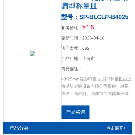
扁型称量皿
型号：SP-BLCLP-B4025
¥4.5
参考价格：
更新时间：2026-04-10
访问次数：692
产品厂地：上海市
简要描述：
40*25mm扁形称量瓶 扁型称量皿由上
海书培实验设备有限公司提供，对易
挥发、易潮解、易腐蚀的固体和液体
物质称量时作物质盛放的工具、以避
免对分析天平秤盘的腐蚀和污染，重
产品咨询
量法烘干固体物，分析水分含量的工
具。
产品分类
点击展开+