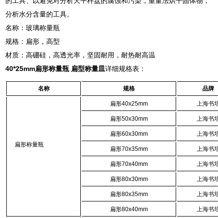
的工具、以避免对分析天平秤盘的腐蚀和污染，重量法烘干固体物，
分析水分含量的工具。
名称：玻璃称量瓶
规格：扁形，高型
材质：高硼硅，高透光率，坚固耐用，耐热耐高温
40*25mm扁形称量瓶 扁型称量皿
详细规格表：
名称
规格
品牌
扁形
40x25mm
上海书
扁形
50x30mm
上海书
扁形
60x30mm
上海书
扁形称量瓶
扁形
70x35mm
上海书
扁形
70x40mm
上海书
扁形
80x30mm
上海书
扁形
80x35mm
上海书
扁形
80x40mm
上海书