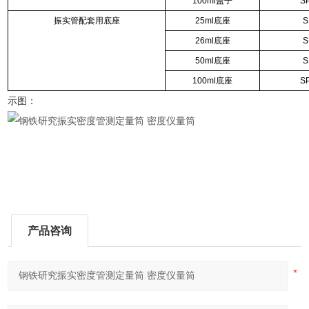
100ml
盖子
S
振实管配套用底座
25ml
底座
S
26ml
底座
S
50ml
底座
S
100ml
底座
S
示图：
产品咨询