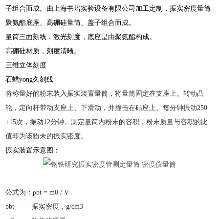
子组合而成。由上海书培实验设备有限公司加工定制，振实密度量筒
聚氨酯底座、高硼硅量筒、盖子组合而成。
量筒三面刻线，激光刻度，底座是由聚氨酯构成。
高硼硅材质，刻度清晰。
三维立体刻度
石蜡yong久刻线
将称量好的粉末装入振实装置量筒，将量筒固定在支座上。转动凸
轮，定向杆带动支座上、下滑动，并撞击在砧座上。每分钟振动
250
±15
次，振动
12
分钟。测定量筒内粉末的容积，粉末质量与容积的比
值即为该粉未的振实密度。
振实装置示意图：
公式为：
ρbt = m0 / V
ρbt ——
振实密度，
g/cm3