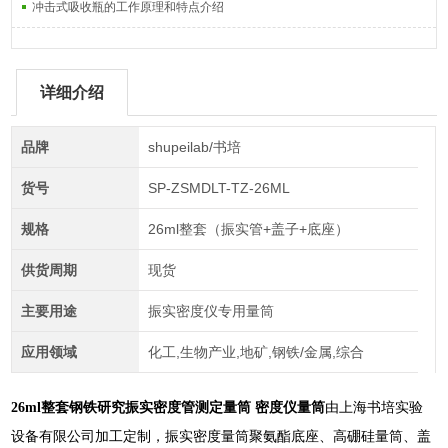
冲击式吸收瓶的工作原理和特点介绍
详细介绍
品牌
shupeilab/书培
货号
SP-ZSMDLT-TZ-26ML
规格
26ml整套（振实管+盖子+底座）
供货周期
现货
主要用途
振实密度仪专用量筒
应用领域
化工,生物产业,地矿,钢铁/金属,综合
26ml整套
钢铁研究振实密度管测定量筒 密度仪量筒
由上海书培实验
设备有限公司加工定制，振实密度量筒聚氨酯底座、高硼硅量筒、盖