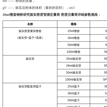
m0 ——
粉体的质量，
g
V ——
振实后粉体的体积（量杯的容积），
cm3
26ml整套
钢铁研究振实密度管测定量筒 密度仪量筒
详细参数规格：
名称
规格
振实密度量筒整套
25ml
整套
S
（振实管
+
盖子
+
底座）
26ml
整套
S
50ml
整套
S
100ml
整套
S
振实管
25ml
振实管
S
26ml
振实管
S
50ml
振实管
S
100ml
振实管
SP
振实管配套用盖子
25ml
盖子
S
26ml
盖子
S
50ml
盖子
S