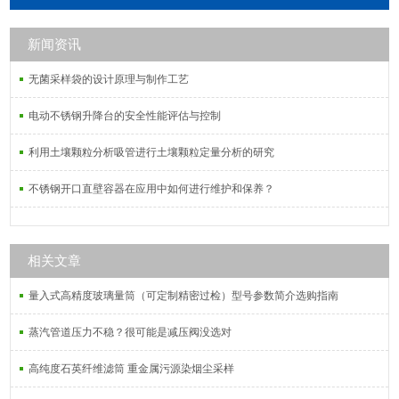
新闻资讯
无菌采样袋的设计原理与制作工艺
电动不锈钢升降台的安全性能评估与控制
利用土壤颗粒分析吸管进行土壤颗粒定量分析的研究
不锈钢开口直壁容器在应用中如何进行维护和保养？
相关文章
量入式高精度玻璃量筒（可定制精密过检）型号参数简介选购指南
蒸汽管道压力不稳？很可能是减压阀没选对
高纯度石英纤维滤筒 重金属污源染烟尘采样