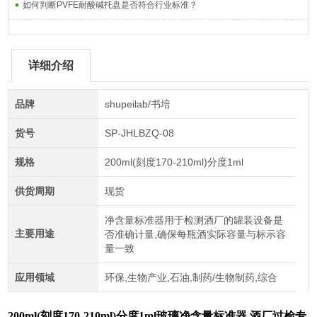
如何判断PVFE耐酸碱托盘是否符合行业标准？
详细介绍
品牌
shupeilab/书培
货号
SP-JHLBZQ-08
规格
200ml(刻度170-210ml)分度1ml
供货周期
现货
净含量标准器用于检测酒厂的罐装设备是
主要用途
否准确计量,确保每瓶酒实际容量与标示容
量一致
应用领域
环保,生物产业,石油,制药/生物制药,综合
200ml(
刻度
170-210ml)分度1ml
玻璃净含量标准器 酒厂过检专