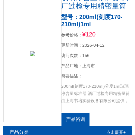
厂过检专用精密量筒
型号：200ml(刻度170-
210ml)1ml
¥120
参考价格：
更新时间：2026-04-12
访问次数：156
产品厂地：上海市
简要描述：
200ml(刻度170-210ml)分度1ml玻璃
净含量标准器 酒厂过检专用精密量筒
由上海书培实验设备有限公司提供，
净含量标准器用于检测酒厂的罐装设
备是否准确计量,确保每瓶酒实际容量
产品咨询
与标示容量一致，精度标准，支持各
种规格定制。
产品分类
点击展开+