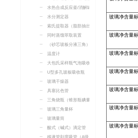
水热合成反应釜/消解罐
水分测定器
玻璃净含量
索氏提取器（脂肪抽出
玻璃净含量
器）
同时蒸馏萃取装置
（砂芯玻板分液三角）漏
玻璃净含量
斗
温度计
大包氏采样瓶气泡吸收瓶
玻璃净含量
U型多孔玻板吸收瓶
玻璃干燥器
玻璃净含量
具塞比色管
三角烧瓶（锥形瓶碘量
玻璃净含量
瓶）
玻璃三角量杯
玻璃量筒
玻璃净含量
酸式（碱式）滴定管
移液管刻度吸管（A级）