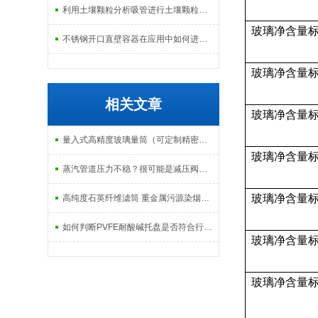
利用土壤颗粒分析吸管进行土壤颗粒定量分析的研究
玻璃净含量
不锈钢开口直壁容器在应用中如何进行维护和保养？
玻璃净含量
相关文章
玻璃净含量
量入式高精度玻璃量筒（可定制精密过检）型号参数简介选购指南
玻璃净含量
蒸汽管道压力不稳？很可能是减压阀没选对
玻璃净含量
高纯度石英纤维滤筒 重金属污源染烟尘采样
如何判断PVFE耐酸碱托盘是否符合行业标准？
玻璃净含量
玻璃净含量