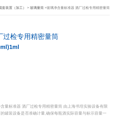
成套装置（加工）
>
玻璃量筒
>玻璃净含量标准器 酒厂过检专用精密量筒
厂过检专用精密量筒
ml)1ml
1ml玻璃净含量标准器 酒厂过检专用精密量筒 由上海书培实验设备有限
的罐装设备是否准确计量,确保每瓶酒实际容量与标示容量一