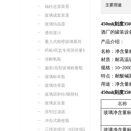
主要用途
璃
镉柱还原装置
玻璃成套装置
450ml(
刻度
35
玻璃结晶皿
酒厂的罐装设
透明度计
量入式精密玻璃量筒
产品介绍：
药检/药监专用异径量筒
名称：净含量
溶解氧瓶
材质：耐高温
规格：10~200
扁形/高型玻璃称量瓶
特点：耐酸碱
玻璃标本瓶
用途：净含量
玻璃培养皿
450ml(
刻度
35
玻璃层析柱/吸附柱
玻璃反应釜
名称
溶剂过滤器
玻璃净含量
冲击式吸收瓶
三球浓缩仪（KD浓缩器）
玻璃净含量