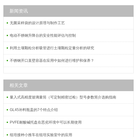
新闻资讯
无菌采样袋的设计原理与制作工艺
电动不锈钢升降台的安全性能评估与控制
利用土壤颗粒分析吸管进行土壤颗粒定量分析的研究
不锈钢开口直壁容器在应用中如何进行维护和保养？
相关文章
量入式高精度玻璃量筒（可定制精密过检）型号参数简介选购指南
GL45补料瓶盖的7个特点介绍
PVFE耐酸碱托盘在恶劣环境中可以长期使用
组培接种小推车在组培实验室中的应用