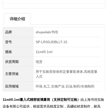
详细介绍
品牌
shupeilab/书培
货号
SP-LRSGJDBLLT-15
规格
11ml/0.1ml
供货周期
现货
用于实验室按体积定量量取液体,高精度量
主要用途
入式
应用领域
环保,化工,生物产业,石油,制药/生物制药
11ml/0.1ml
量入式精密玻璃量筒（支持定制可过检）
由上海书培实验
设备有限公司提供，根据需求高精度定制，高硼硅材质制作，耐高