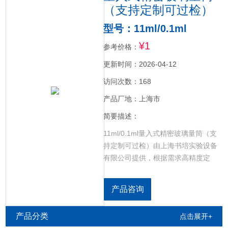
（支持定制可过检）
型号：11ml/0.1ml
¥1
参考价格：
更新时间：2026-04-12
访问次数：168
产品厂地：上海市
简要描述：
11ml/0.1ml量入式精密玻璃量筒（支
持定制可过检）由上海书培实验设备
有限公司提供，根据需求高精度定
制，高硼硅材质制作，耐高温、高透
明，实验室中使用的一种高精度玻璃
产品咨询
量器，按体积定量量取液体，量度一
定体积液体的量器之一。
产品分类
点击展开+