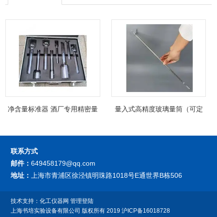
净含量标准器 酒厂专用精密量
量入式高精度玻璃量筒（可定
筒（可过检）
制精密过检）
联系方式
邮件：
649458179@qq.com
地址：
上海市青浦区徐泾镇明珠路1018号E通世界B栋506
技术支持：
化工仪器网
管理登陆
上海书培实验设备有限公司
版权所有 2019
沪ICP备16018728