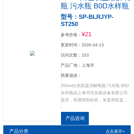
瓶 污水瓶 B0D水样瓶
型号：SP-BLRJYP-
ST250
¥21
参考价格：
更新时间：2026-04-13
访问次数：153
产品厂地：上海市
简要描述：
250ml白色双盖溶解氧瓶 污水瓶 B0D
水样瓶由上海书培实验设备有限公司
提供，有透明和棕色，单盖和双盖，
溶解氧瓶用于测量水中溶解氧的含
量。棕色款用遮光性能良好的棕色玻
产品咨询
璃制成，常光状态时无需遮光。
产品分类
点击展开+