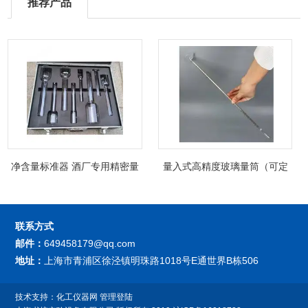
推荐产品
净含量标准器 酒厂专用精密量
量入式高精度玻璃量筒（可定
筒（可过检）
制精密过检）
联系方式
邮件：
649458179@qq.com
地址：
上海市青浦区徐泾镇明珠路1018号E通世界B栋506
技术支持：
化工仪器网
管理登陆