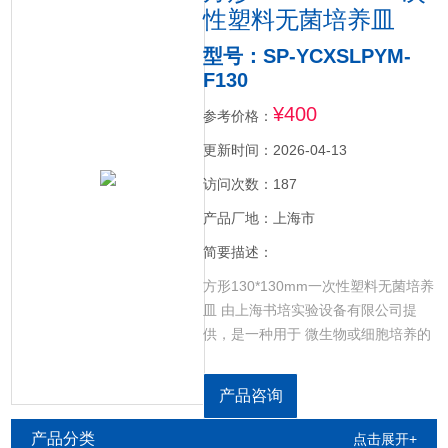
性塑料无菌培养皿
型号：SP-YCXSLPYM-
F130
¥400
参考价格：
更新时间：2026-04-13
访问次数：187
产品厂地：上海市
简要描述：
方形130*130mm一次性塑料无菌培养
皿 由上海书培实验设备有限公司提
供，是一种用于 微生物或细胞培养的
实验室器皿，由一个平面圆盘状的底
和一个盖组成，塑料适合实验室接
产品咨询
种、划线、分离细菌的操作，可以用
于植物材料的培养。
产品分类
点击展开+