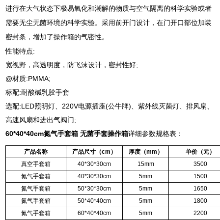
进行在大气状态下极易氧化和潮解的物质与空气隔离的科学实验或者
需要无尘无菌环境的科学实验。采用前开门设计，在门开口部位加装
密封条，增加了操作箱的气密性。
性能特点:
宽视野，高透明度，防飞沫设计，密封性好;
@材质:PMMA;
标配:耐酸碱乳胶手套
选配:LED照明灯、220V电源插座(公牛牌)、紫外线灭菌灯、排风扇、
高速风扇和进出气阀门;
60*40*40cm
氮气手套箱 无菌手套操作箱
详细参数规格表：
产品名称
产品尺寸（
cm
）
厚度（
mm
）
单价（元）
真空手套箱
40*30*30cm
15mm
3500
氮气手套箱
40*30*30cm
5mm
1500
氮气手套箱
50*30*30cm
5mm
1650
氮气手套箱
50*40*40cm
5mm
1800
氮气手套箱
60*40*40cm
5mm
2200