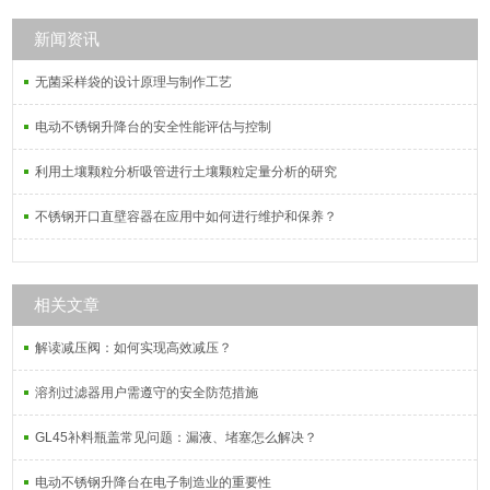
门设计，在门开口部位加装密封条，
增加了操作箱的气密性。其结构简
新闻资讯
单，使用便利，能透过紫外光，质
无菌采样袋的设计原理与制作工艺
轻，耐化学腐蚀及气候变化。
电动不锈钢升降台的安全性能评估与控制
利用土壤颗粒分析吸管进行土壤颗粒定量分析的研究
不锈钢开口直壁容器在应用中如何进行维护和保养？
相关文章
解读减压阀：如何实现高效减压？
溶剂过滤器用户需遵守的安全防范措施
GL45补料瓶盖常见问题：漏液、堵塞怎么解决？
电动不锈钢升降台在电子制造业的重要性