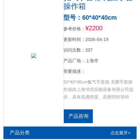
操作箱
型号：60*40*40cm
¥2200
参考价格：
更新时间：2026-04-19
访问次数：207
产品厂地：上海市
简要描述：
60*40*40cm氮气手套箱 无菌手套操
作箱由上海书培实验设备有限公司提
供，具有高透明度、高密闭性等特
点。有机玻璃无菌操作箱是用高透明
度的无色有机玻璃制作的，主要用来
产品咨询
进行在大气状态下极易氧化和潮解的
物质与空气隔离的科学实验或者需要
产品分类
点击展开+
无尘无菌环境的科学实验。采用前开