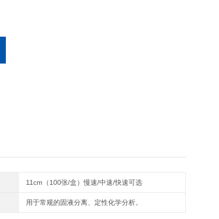
11cm（100张/盒）慢速/中速/快速可选
用于‌常规的固液分离、定性化学分析‌。