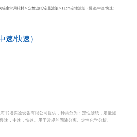
实验室常用耗材
>
定性滤纸/定量滤纸
>11cm定性滤纸（慢速/中速/快速）
/中速/快速）
由上海书培实验设备有限公司提供，种类分为：定性滤纸，定量滤
盒），慢速，中速，快速。用于‌常规的固液分离、定性化学分析‌。