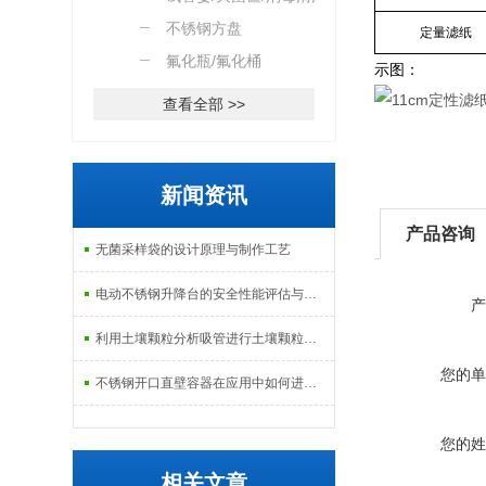
篮
不锈钢方盘
定量滤纸
氟化瓶/氟化桶
示图：
查看全部 >>
新闻资讯
产品咨询
无菌采样袋的设计原理与制作工艺
电动不锈钢升降台的安全性能评估与控制
产
利用土壤颗粒分析吸管进行土壤颗粒定量分析的研究
您的单
不锈钢开口直壁容器在应用中如何进行维护和保养？
您的姓
相关文章