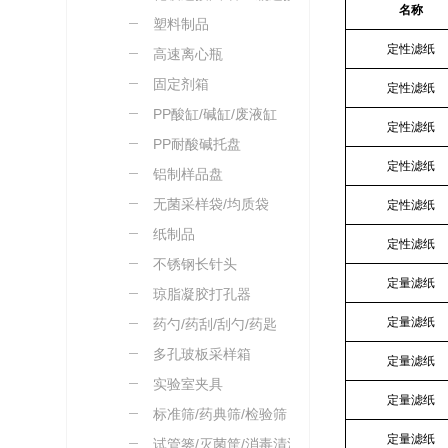
名称
塑料制品
定性滤纸
高速离心瓶
固定剂箱
定性滤纸
PP酸缸/碱缸/废液缸
定性滤纸
PP耐酸碱托盘
定性滤纸
铝制样品盘
无菌采样袋/均质袋
定性滤纸
纸制品
定性滤纸
不锈钢长针头
定量滤纸
琼脂凝胶打孔器
定量滤纸
药勺/药刮/刮勺/药匙
多孔玻板采样箱
定量滤纸
实验室夹具
定量滤纸
标准筛/药典筛/检验筛
定量滤纸
试管篓/灭菌筐/消毒清洗