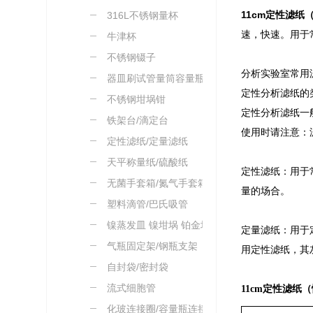
11cm定性滤纸
316L不锈钢量杯
速，快速。用于
牛津杯
不锈钢镊子
分析实验室常用
器皿刷试管量筒容量瓶刷
定性分析滤纸的
不锈钢坩埚钳
定性分析滤纸一
铁架台/滴定台
使用时请注意：
定性滤纸/定量滤纸
天平称量纸/硫酸纸
定性滤纸‌：用
无菌手套箱/氮气手套箱
量的场合。
塑料滴管/巴氏吸管
镍蒸发皿 镍坩埚 铂金坩
‌定量滤纸‌：
埚
气瓶固定架/钢瓶支架
用定性滤纸，其
自封袋/密封袋
流式细胞管
11cm定性滤纸
化玻连接圈/容量瓶连接绳