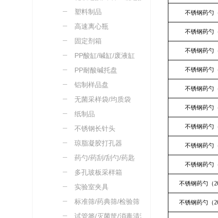
塑料制品
不锈钢药勺（
高速离心瓶
不锈钢药勺（
固定剂箱
不锈钢药勺（
PP酸缸/碱缸/废液缸
PP耐酸碱托盘
不锈钢药勺（
铝制样品盘
不锈钢药勺（
无菌采样袋/均质袋
不锈钢药勺（
纸制品
不锈钢药勺（
不锈钢长针头
琼脂凝胶打孔器
不锈钢药勺（
药勺/药刮/刮勺/药匙
不锈钢药勺（
多孔玻板采样箱
不锈钢药勺（2
实验室夹具
标准筛/药典筛/检验筛
不锈钢药勺（2
试管篓/灭菌筐/消毒清洗