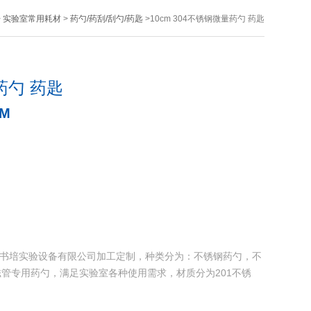
>
实验室常用耗材
>
药勺/药刮/刮勺/药匙
>10cm 304不锈钢微量药勺 药匙
量药勺 药匙
CM
由上海书培实验设备有限公司加工定制，种类分为：不锈钢药勺，不
管专用药勺，满足实验室各种使用需求，材质分为201不锈