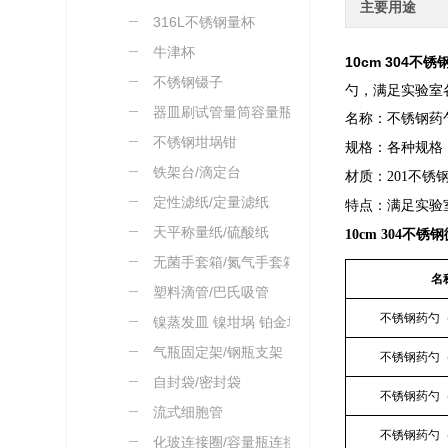
主要用途
316L不锈钢量杯
牛津杯
10cm 304不
不锈钢镊子
勺，满足实验室
器皿刷试管量筒容量瓶刷
名称：不锈钢药
不锈钢坩埚钳
规格：各种规格
铁架台/滴定台
材质：201不锈钢
定性滤纸/定量滤纸
特点：满足实验
天平称量纸/硫酸纸
10cm 304不
无菌手套箱/氮气手套箱
名
塑料滴管/巴氏吸管
不锈钢药勺（
镍蒸发皿 镍坩埚 铂金坩
埚
气瓶固定架/钢瓶支架
不锈钢药勺（
自封袋/密封袋
不锈钢药勺（
流式细胞管
不锈钢药勺（
化玻连接圈/容量瓶连接绳