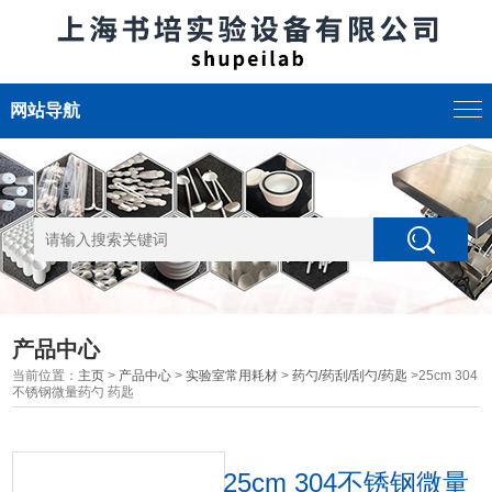
网站导航
产品中心
当前位置：
主页
>
产品中心
>
实验室常用耗材
>
药勺/药刮/刮勺/药匙
>25cm 304
不锈钢微量药勺 药匙
25cm 304不锈钢微量