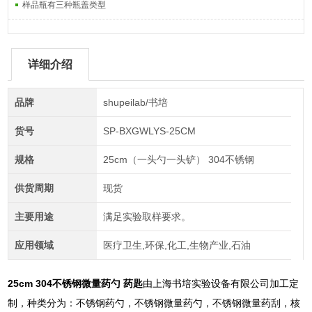
样品瓶有三种瓶盖类型
详细介绍
品牌
shupeilab/书培
货号
SP-BXGWLYS-25CM
规格
25cm（一头勺一头铲） 304不锈钢
供货周期
现货
主要用途
满足实验取样要求。
应用领域
医疗卫生,环保,化工,生物产业,石油
25cm 304不锈钢微量药勺 药匙
由上海书培实验设备有限公司加工定
制，种类分为：不锈钢药勺，不锈钢微量药勺，不锈钢微量药刮，核