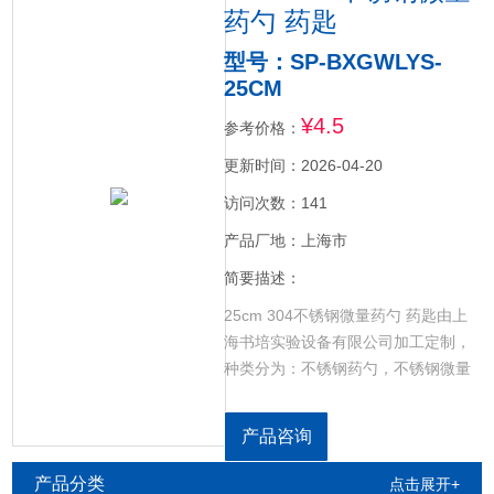
药勺 药匙
型号：SP-BXGWLYS-
25CM
¥4.5
参考价格：
更新时间：2026-04-20
访问次数：141
产品厂地：上海市
简要描述：
25cm 304不锈钢微量药勺 药匙由上
海书培实验设备有限公司加工定制，
种类分为：不锈钢药勺，不锈钢微量
药勺，不锈钢微量药刮，核磁管专用
药勺，满足实验室各种使用需求，材
产品咨询
质分为201不锈钢，304不锈钢，支持
定制。
产品分类
点击展开+