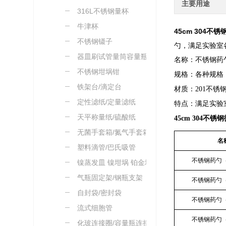
主要用途
316L不锈钢量杯
牛津杯
45cm 304不
不锈钢镊子
勺，满足实验室
器皿刷试管量筒容量瓶刷
名称：不锈钢药
不锈钢坩埚钳
规格：各种规格
铁架台/滴定台
材质：201不锈钢
定性滤纸/定量滤纸
特点：满足实验
天平称量纸/硫酸纸
45cm 304不
无菌手套箱/氮气手套箱
名
塑料滴管/巴氏吸管
不锈钢药勺（
镍蒸发皿 镍坩埚 铂金坩
埚
气瓶固定架/钢瓶支架
不锈钢药勺（
自封袋/密封袋
不锈钢药勺（
流式细胞管
不锈钢药勺（
化玻连接圈/容量瓶连接绳