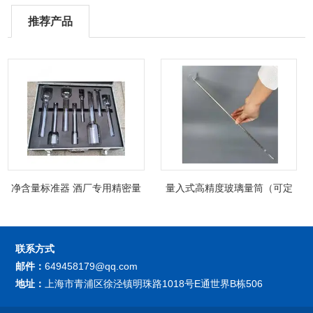
推荐产品
净含量标准器 酒厂专用精密量
量入式高精度玻璃量筒（可定
筒（可过检）
制精密过检）
联系方式
邮件：
649458179@qq.com
地址：
上海市青浦区徐泾镇明珠路1018号E通世界B栋506