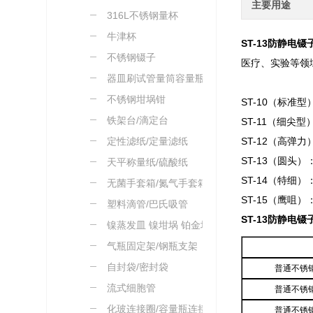
主要用途
316L不锈钢量杯
牛津杯
ST-13防静电镊
不锈钢镊子
医疗、实验等领
器皿刷试管量筒容量瓶刷
不锈钢坩埚钳
ST-10（标
铁架台/滴定台
ST-11（细
定性滤纸/定量滤纸
ST-12（高
ST-13（圆
天平称量纸/硫酸纸
ST-14（特
无菌手套箱/氮气手套箱
ST-15（鹰
塑料滴管/巴氏吸管
ST-13防静电镊
镍蒸发皿 镍坩埚 铂金坩
埚
气瓶固定架/钢瓶支架
自封袋/密封袋
普通不锈
流式细胞管
普通不锈
化玻连接圈/容量瓶连接绳
普通不锈