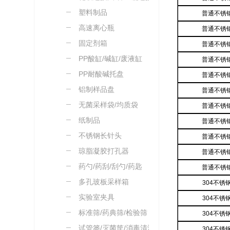
塑料制品
普通不锈
高速离心瓶
普通不锈
固定剂箱
普通不锈
PP酸缸/碱缸/废液缸
普通不锈
PP耐酸碱托盘
普通不锈
铝制样品盘
普通不锈
无菌采样袋/均质袋
普通不锈
纸制品
普通不锈
不锈钢长针头
普通不锈
琼脂凝胶打孔器
普通不锈
药勺/药刮/刮勺/药匙
普通不锈
多孔玻板采样箱
304不
实验室夹具
304不
标准筛/药典筛/检验筛
304不
试管篓/灭菌筐/消毒清洗
304不