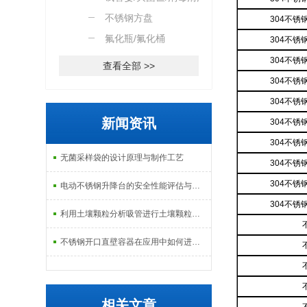
篮
不锈钢方盘
304不
氟化瓶/氟化桶
304不
304不
查看全部 >>
304不
304不
新闻资讯
304不
304不
无菌采样袋的设计原理与制作工艺
304不
304不
电动不锈钢升降台的安全性能评估与控制
304不
利用土壤颗粒分析吸管进行土壤颗粒定量分析的研究
不锈钢开口直壁容器在应用中如何进行维护和保养？
相关文章