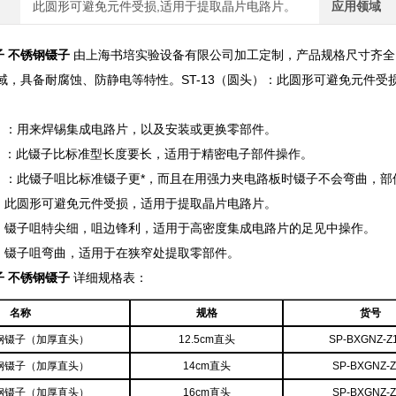
此圆形可避免元件受损,适用于提取晶片电路片。
应用领域
子 不锈钢镊子
由上海书培实验设备有限公司加工定制，产品规格尺寸齐全
域，具备耐腐蚀、防静电等特性。ST-13（圆头）：此圆形可避免元件受
准型）：用来焊锡集成电路片，以及安装或更换零部件。
尖型）：此镊子比标准型长度要长，适用于精密电子部件操作。
弹力）：此镊子咀比标准镊子更*，而且在用强力夹电路板时镊子不会弯曲，
头）：此圆形可避免元件受损，适用于提取晶片电路片。
细）：镊子咀特尖细，咀边锋利，适用于高密度集成电路片的足见中操作。
咀）：镊子咀弯曲，适用于在狭窄处提取零部件。
子 不锈钢镊子
详细规格表：
名称
规格
货号
钢镊子（加厚直头）
12.5cm直头
SP-BXGNZ-Z
钢镊子（加厚直头）
14cm直头
SP-BXGNZ-Z
钢镊子（加厚直头）
16cm直头
SP-BXGNZ-Z