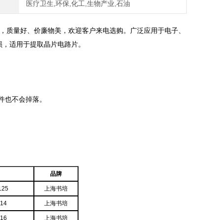
医疗卫生,环保,化工,生物产业,石油
，质量好、价廉物美，欢迎客户来电选购。广泛应用于电子、
损，适用于提取晶片电路片。
部件也不会掉落。
品牌
125
上海书培
14
上海书培
16
上海书培