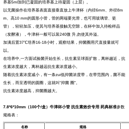
养基5ml加到已凝固的培养基上待凝固（上层）。
以无菌操作在培养基表面直接垂直放上牛津杯（内径6mm、外径8m
m、高10 mm的圆形小管，管的两端要光滑，也可用玻璃管、瓷
管），轻轻加压，使其与培养基接触无空隙，在杯中加入待检样品
（发酵液），牛津杯一般可以装240微 升,勿使其外溢。
加满后置37℃培养16-18小时，观察结果，抑菌圈用尺直接量就可
以。
在培养中,一方面试验菌开始生长，抗生素呈球面扩散，离杯越近，抗
生素浓度越大，离杯越远抗生素浓度越小。
随着抗生素浓度减小，有一条zui低抑菌浓度带，在带范围内，菌不能
生长，而呈透明的圆圈，这就叫“抑菌 圈"。
抗生素浓度越高，抑菌圈越大。
7.8*6*10mm（100个/盒）
牛津杯小管 抗生素效价专用 药典标准
参数
规格表：
名称
规格