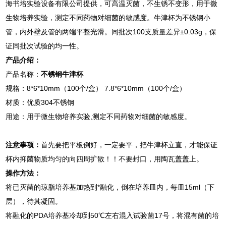
海书培实验设备有限公司提供，可高温灭菌，不生锈不变形，用于微
生物培养实验，测定不同药物对细菌的敏感度。牛津杯为不锈钢小
管，内外壁及管的两端平整光滑。同批次100支质量差异±0.03g，保
证同批次试验的均一性。
产品介绍：
产品名称：
不锈钢牛津杯
规格：8*6*10mm（100个/盒） 7.8*6*10mm（100个/盒）
材质：优质304不锈钢
用途：用于微生物培养实验,测定不同药物对细菌的敏感度。
注意事项：
首先要把平板倒好，一定要平，把牛津杯立直，才能保证
杯内抑菌物质均匀的向四周扩散！！不要封口，用陶瓦盖盖上。
操作方法：
将已灭菌的琼脂培养基加热到*融化，倒在培养皿内，每皿15ml（下
层），待其凝固。
将融化的PDA培养基冷却到50℃左右混入试验菌17号，将混有菌的培