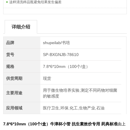
这样清洗样品瓶避免结果发生偏差
详细介绍
品牌
shupeilab/书培
货号
SP-BXGNJB-78610
规格
7.8*6*10mm（100个/盒）
供货周期
现货
用于微生物培养实验,测定不同药物对细菌
主要用途
的敏感度
应用领域
医疗卫生,环保,化工,生物产业,石油
7.8*6*10mm（100个/盒）
牛津杯小管 抗生素效价专用 药典标准
由上