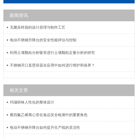
差异&#177;0.03g，保证同批次试验
的均一性。
新闻资讯
无菌采样袋的设计原理与制作工艺
电动不锈钢升降台的安全性能评估与控制
利用土壤颗粒分析吸管进行土壤颗粒定量分析的研究
不锈钢开口直壁容器在应用中如何进行维护和保养？
相关文章
玛瑙研钵人性化的整体设计
聚四氟乙烯离心管在食品安全检测中的重要角色
电动不锈钢升降台如何提升生产线的灵活性