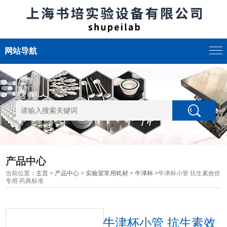
网站导航
产品中心
当前位置：
主页
>
产品中心
>
实验室常用耗材
>
牛津杯
>牛津杯小管 抗生素效价
专用 药典标准
牛津杯小管 抗生素效