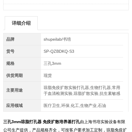
详细介绍
品牌
shupeilab/书培
货号
SP-QZBDKQ-S3
规格
三孔3mm
供货周期
现货
琼脂免疫扩散实验打孔器,生物打孔器,常用
主要用途
于血清检测实验,琼脂扩散实验,抗生素敏感
应用领域
医疗卫生,环保,化工,生物产业,石油
三孔3mm琼脂打孔器 免疫扩散培养基打孔
由上海书培实验设备有限
公司生产提供，产品规格齐全，可按客户要求加工定制，琼脂免疫扩