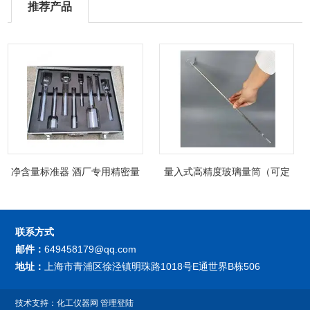
推荐产品
净含量标准器 酒厂专用精密量
量入式高精度玻璃量筒（可定
筒（可过检）
制精密过检）
联系方式
邮件：
649458179@qq.com
地址：
上海市青浦区徐泾镇明珠路1018号E通世界B栋506
技术支持：
化工仪器网
管理登陆