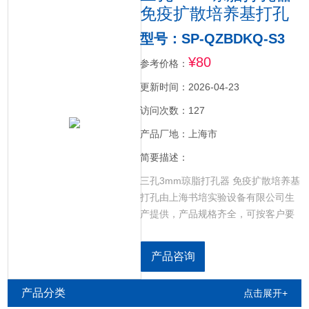
免疫扩散培养基打孔
型号：SP-QZBDKQ-S3
¥80
参考价格：
更新时间：2026-04-23
访问次数：127
产品厂地：上海市
简要描述：
三孔3mm琼脂打孔器 免疫扩散培养基
打孔由上海书培实验设备有限公司生
产提供，产品规格齐全，可按客户要
求加工定制，琼脂免疫扩散实验打孔
器，生物打孔器，常用于血清检测实
产品咨询
验，琼脂扩散实验，抗生素敏感实验
等。规格有：单孔，三孔，五孔，七
产品分类
点击展开+
孔。