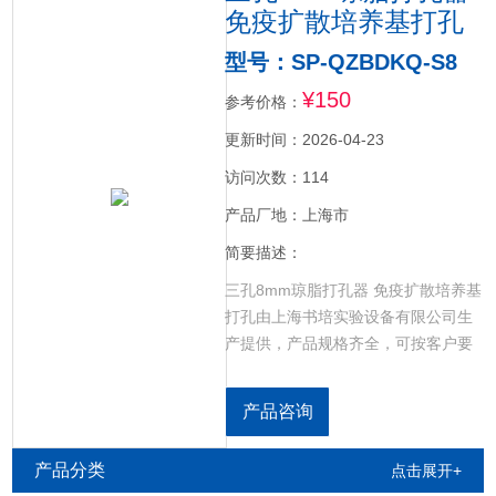
免疫扩散培养基打孔
型号：SP-QZBDKQ-S8
¥150
参考价格：
更新时间：2026-04-23
访问次数：114
产品厂地：上海市
简要描述：
三孔8mm琼脂打孔器 免疫扩散培养基
打孔由上海书培实验设备有限公司生
产提供，产品规格齐全，可按客户要
求加工定制，琼脂免疫扩散实验打孔
器，生物打孔器，常用于血清检测实
产品咨询
验，琼脂扩散实验，抗生素敏感实验
等。规格有：单孔，三孔，五孔，七
产品分类
点击展开+
孔。