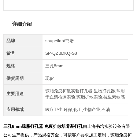
详细介绍
品牌
shupeilab/书培
货号
SP-QZBDKQ-S8
规格
三孔8mm
供货周期
现货
琼脂免疫扩散实验打孔器,生物打孔器,常用
主要用途
于血清检测实验,琼脂扩散实验,抗生素敏感
应用领域
医疗卫生,环保,化工,生物产业,石油
三孔8mm琼脂打孔器 免疫扩散培养基打孔
由上海书培实验设备有限
公司生产提供，产品规格齐全，可按客户要求加工定制，琼脂免疫扩