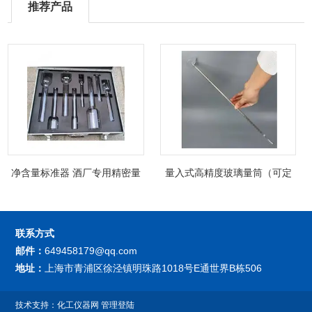
推荐产品
净含量标准器 酒厂专用精密量
量入式高精度玻璃量筒（可定
筒（可过检）
制精密过检）
联系方式
邮件：
649458179@qq.com
地址：
上海市青浦区徐泾镇明珠路1018号E通世界B栋506
技术支持：
化工仪器网
管理登陆