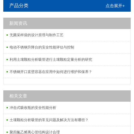
气口,灭菌时对准,参差时密封隔绝污染
产品分类
点击展开+
源,适用于培养皿消毒灭菌。
新闻资讯
无菌采样袋的设计原理与制作工艺
电动不锈钢升降台的安全性能评估与控制
利用土壤颗粒分析吸管进行土壤颗粒定量分析的研究
不锈钢开口直壁容器在应用中如何进行维护和保养？
相关文章
冲击式吸收瓶的安全性能分析
土壤颗粒分析吸管的常见问题及解决方法有哪些？
聚四氟乙烯离心管结构设计合理