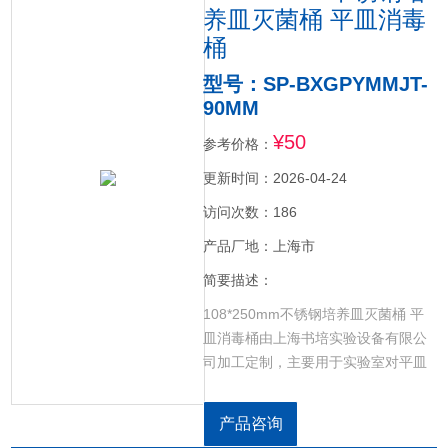
养皿灭菌桶 平皿消毒
桶
型号：SP-BXGPYMMJT-
90MM
¥50
参考价格：
更新时间：2026-04-24
访问次数：186
产品厂地：上海市
简要描述：
108*250mm不锈钢培养皿灭菌桶 平
皿消毒桶由上海书培实验设备有限公
司加工定制，主要用于实验室对平皿
进行灭菌消毒，然后达到重复使用的
效果，产品材质也是由全不锈钢304材
产品咨询
质制作而成，盖与筒的上部分别有出