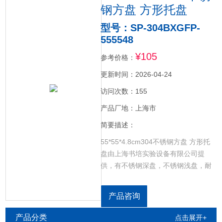
钢方盘 方形托盘
型号：SP-304BXGFP-
555548
¥105
参考价格：
更新时间：2026-04-24
访问次数：155
产品厂地：上海市
简要描述：
55*55*4.8cm304不锈钢方盘 方形托
盘由上海书培实验设备有限公司提
供，有不锈钢深盘，不锈钢浅盘，耐
高温，无异味，安全健康；能有效防
止有害物质的产生，避免维生素和稀
产品咨询
有元素的流失。采用标准304不锈钢板
材，应用镜面抛光技术，表面光亮如
产品分类
点击展开+