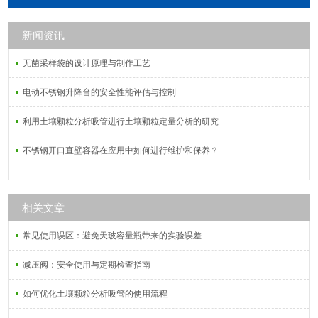
镜；工艺考究，耐冲击，易清洗，卫
生环保。
新闻资讯
无菌采样袋的设计原理与制作工艺
电动不锈钢升降台的安全性能评估与控制
利用土壤颗粒分析吸管进行土壤颗粒定量分析的研究
不锈钢开口直壁容器在应用中如何进行维护和保养？
相关文章
常见使用误区：避免天玻容量瓶带来的实验误差
减压阀：安全使用与定期检查指南
如何优化土壤颗粒分析吸管的使用流程