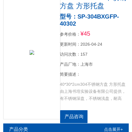
方盘 方形托盘
型号：SP-304BXGFP-
40302
¥45
参考价格：
更新时间：2026-04-24
访问次数：157
产品厂地：上海市
简要描述：
40*30*2cm304不锈钢方盘 方形托盘
由上海书培实验设备有限公司提供，
有不锈钢深盘，不锈钢浅盘，耐高
温，无异味，安全健康；能有效防止
有害物质的产生，避免维生素和稀有
产品咨询
元素的流失。采用标准304不锈钢板
材，应用镜面抛光技术，表面光亮如
产品分类
点击展开+