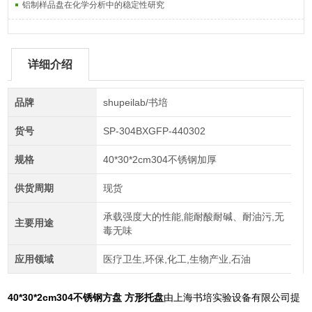
铝制样品盘在化学分析中的稳定性研究
详细介绍
品牌
shupeilab/书培
货号
SP-304BXGFP-440302
规格
40*30*2cm304不锈钢加厚
供货周期
现货
承载强度大的性能,能耐酸耐碱、耐油污,无
主要用途
毒无味
应用领域
医疗卫生,环保,化工,生物产业,石油
40*30*2cm304不锈钢方盘 方形托盘
由上海书培实验设备有限公司提