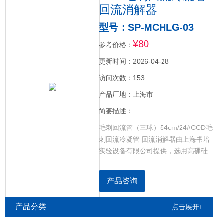
回流消解器
型号：SP-MCHLG-03
¥80
参考价格：
更新时间：2026-04-28
访问次数：153
产品厂地：上海市
简要描述：
毛刺回流管（三球）54cm/24#COD毛
刺回流冷凝管 回流消解器由上海书培
实验设备有限公司提供，选用高硼硅
玻璃加工，提供实验室整套玻璃器
皿：量筒，试剂瓶，移液管，滴定
产品咨询
管，干燥器，比色管，玻璃烧杯，玻
璃容量瓶，玻璃试管，漏斗（砂芯漏
产品分类
点击展开+
斗，分液漏斗，三角漏斗），玻璃比