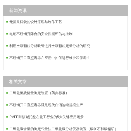
色皿，离心管，三角烧瓶，溶剂过滤
器，点样毛细管，刻度吸管。
新闻资讯
无菌采样袋的设计原理与制作工艺
电动不锈钢升降台的安全性能评估与控制
利用土壤颗粒分析吸管进行土壤颗粒定量分析的研究
不锈钢开口直壁容器在应用中如何进行维护和保养？
相关文章
二氧化硫残留量测定装置（药典标准）
不锈钢开口直壁容器满足现代白酒连续规模生产
PVFE耐酸碱托盘在化工行业的5大关键应用场景
二氧化碳含量的测定气量法二氧化碳分析仪器装置（磷矿石和磷精矿）