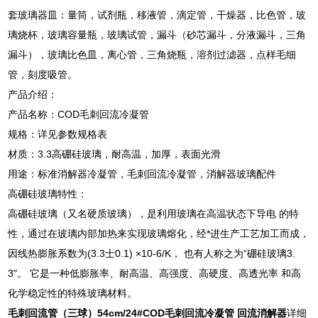
套玻璃器皿：量筒，试剂瓶，移液管，滴定管，干燥器，比色管，玻
璃烧杯，玻璃容量瓶，玻璃试管，漏斗（砂芯漏斗，分液漏斗，三角
漏斗），玻璃比色皿，离心管，三角烧瓶，溶剂过滤器，点样毛细
管，刻度吸管。
产品介绍：
产品名称：
COD
毛刺回流冷凝管
规格：详见参数规格表
材质：3.3高硼硅玻璃，耐高温，加厚，表面光滑
用途：标准消解器冷凝管，毛刺回流冷凝管，消解器玻璃配件
高硼硅玻璃特性：
高硼硅玻璃（又名硬质玻璃），是利用玻璃在高温状态下导电 的特
性，通过在玻璃内部加热来实现玻璃熔化，经*进生产工艺加工而成，
因线热膨胀系数为(3.3士0.1) ×10-6/K， 也有人称之为“硼硅玻璃3.
3"。 它是一种低膨胀率、耐高温、高强度、高硬度、高透光率 和高
化学稳定性的特殊玻璃材料。
毛刺回流管（三球）54cm/24#
COD毛刺回流冷凝管 回流消解器
详细