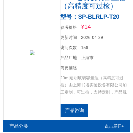
（高精度可过检）
型号：SP-BLRLP-T20
¥14
参考价格：
更新时间：2026-04-29
访问次数：156
产品厂地：上海市
简要描述：
20ml透明玻璃容量瓶（高精度可过
检）由上海书培实验设备有限公司加
工定制，可过检，支持定制，产品规
格齐全，均符合标准，是一种梨形平
底的容量器，带有磨口，颈上有标线
产品咨询
表示在所指温度下液体凹液面与标线
相切时，体积相等。
产品分类
点击展开+