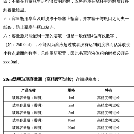
四：不能在容量瓶里进行溶质的溶解，应将溶质在烧杯中溶解后转移
到容量瓶里。
五：容量瓶用毕应及时洗涤干净塞上瓶塞，并在塞子与瓶口之间夹一
纸条，防止瓶塞与瓶口粘连。
六：容量瓶只能配制一定的溶液，但是一般保留4位有效数字，
（如：250.0ml），不能因为溶液超过或者没有达到刻度线而估算改变
小数点后面的数字，只能重新配置，因此书写溶液体积的时候必须是
xxx.0ml。
20ml透明玻璃容量瓶（高精度可过检）
详细规格表：
产品名称
规格
特点
玻璃容量瓶（透明）
1ml
高精度/可过检
玻璃容量瓶（透明）
2ml
高精度/可过检
玻璃容量瓶（透明）
5ml
高精度/可过检
玻璃容量瓶（透明）
10ml
高精度/可过检
玻璃容量瓶（透明）
20ml
高精度/可过检