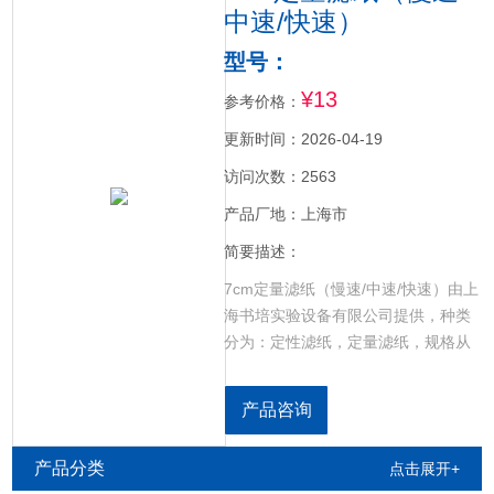
中速/快速）
型号：
¥13
参考价格：
更新时间：2026-04-19
访问次数：2563
产品厂地：上海市
简要描述：
7cm定量滤纸（慢速/中速/快速）由上
海书培实验设备有限公司提供，种类
分为：定性滤纸，定量滤纸，规格从
7cm-18cm（100张/盒），慢速，中
速，快速。用于‌定量化学分析中的重
产品咨询
量法实验‌，例如测定残渣、不溶物、
悬浮物、食品灰分等需要后续高温灰
产品分类
点击展开+
化并精确称量的场景。若在定量分析