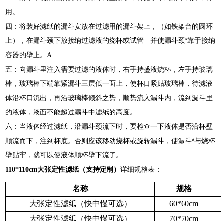
用。
四：将装好滤纸的漏斗安放在过滤用的漏斗架上，（如铁架台的圆环
*
上），在漏斗颈下放接纳过滤液的烧杯或试管，并使漏斗颈
靠于接纳
容器的壁上。A
五：向漏斗里注入需要过滤的液体时，右手持盛液烧杯，左手持玻璃
棒，玻璃棒下端靠紧漏斗三层低一面上，使杯口紧贴玻璃棒，待滤液
体沿杯口流出，再沿玻璃棒倾斜之势，顺势流入漏斗内，流到漏斗里
的液体，液面不能超过漏斗中滤纸的高度。
六：当液体经过滤纸，沿漏斗颈流下时，要检查一下液体是否沿杯壁
*
顺流而下，注到杯底。否则应该移动烧杯或旋转漏斗，使漏斗
与烧杯
壁贴牢，就可以使液体顺杯壁下流了。
110*110cm大张定性滤纸（支持定制）
详细规格表：
名称
规格
大张定性滤纸（快中慢可选）
60*60cm
大张定性滤纸（快中慢可选）
70*70cm