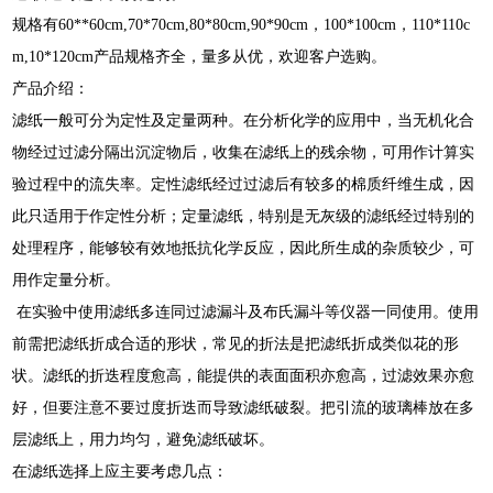
规格有60**60cm,70*70cm,80*80cm,90*90cm，100*100cm，110*110c
m,10*120cm产品规格齐全，量多从优，欢迎客户选购。
产品介绍：
滤纸一般可分为定性及定量两种。在分析化学的应用中，当无机化合
物经过过滤分隔出沉淀物后，收集在滤纸上的残余物，可用作计算实
验过程中的流失率。定性滤纸经过过滤后有较多的棉质纤维生成，因
此只适用于作定性分析；定量滤纸，特别是无灰级的滤纸经过特别的
处理程序，能够较有效地抵抗化学反应，因此所生成的杂质较少，可
用作定量分析。
在实验中使用滤纸多连同过滤漏斗及布氏漏斗等仪器一同使用。使用
前需把滤纸折成合适的形状，常见的折法是把滤纸折成类似花的形
状。滤纸的折迭程度愈高，能提供的表面面积亦愈高，过滤效果亦愈
好，但要注意不要过度折迭而导致滤纸破裂。把引流的玻璃棒放在多
层滤纸上，用力均匀，避免滤纸破坏。
在滤纸选择上应主要考虑几点：