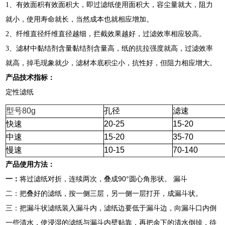
1、有效面积有效面积大，即过滤纸使用面积大，容尘量就大，阻力
就小，使用寿命就长，当然成本也就相应增加。
2、纤维直径纤维直径越细，拦截效果越好，过滤效率相应较高。
3、滤材中黏结剂含量黏结剂含量高，纸的抗拉强度就高，过滤效率
就高，掉毛现象就少，滤材本底积尘小，抗性好，但阻力相应增大。
产品技术指标：
定性滤纸
型号
80g
孔径
滤速
快速
20-25
15-20
中速
15-20
35-70
慢速
10-15
70-140
产品使用方法：
90°
一：
将过滤纸对折，连续两次，叠成
圆心角形状。
漏斗
二：把叠好的滤纸，按一侧三层，另一侧一层打开，成漏斗状。
三：把漏斗状滤纸装入漏斗内，滤纸边要低于漏斗边，向漏斗口内倒
一些清水，使浸湿的滤纸与漏斗内壁贴靠，再把余下的清水倒掉，待