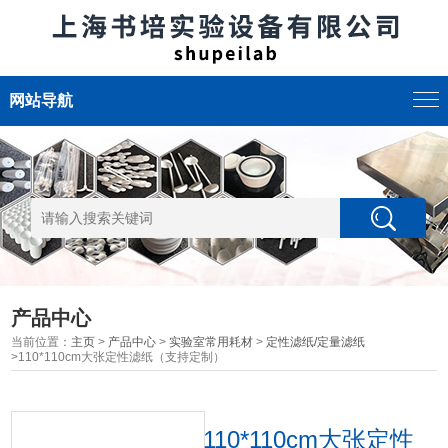
网站导航
产品中心
当前位置：
主页
>
产品中心
>
实验室常用耗材
>
定性滤纸/定量滤纸
>110*110cm大张定性滤纸（支持定制）
110*110cm大张定性