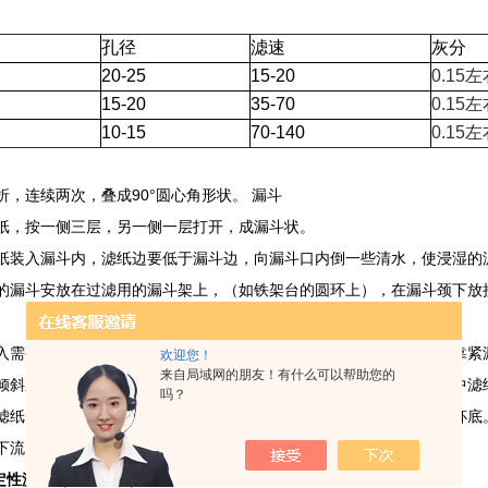
孔径
滤速
灰分
20-25
15-20
0.15
左
15-20
35-70
0.15
左
10-15
70-140
0.15
左
90°
折，连续两次，叠成
圆心角形状。
漏斗
纸，按一侧三层，另一侧一层打开，成漏斗状。
纸装入漏斗内，滤纸边要低于漏斗边，向漏斗口内倒一些清水，使浸湿的
的漏斗安放在过滤用的漏斗架上，（如铁架台的圆环上），在漏斗颈下放
入需要过滤的液体时，右手持盛液烧杯，左手持玻璃棒，玻璃棒下端靠紧
欢迎您！
来自局域网的朋友！有什么可以帮助您的
倾斜之势，顺势流入漏斗内，流到漏斗里的液体，液面不能超过漏斗中滤
吗？
滤纸，沿漏斗颈流下时，要检查一下液体是否沿杯壁顺流而下，注到杯底
下流了。
大张定性滤纸（支持定制）
详细规格表：