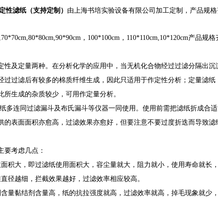
m大张定性滤纸（支持定制）
由上海书培实验设备有限公司加工定制，产品规格齐全，
,70*70cm,80*80cm,90*90cm，100*100cm，110*110cm,10*1
定性及定量两种。在分析化学的应用中，当无机化合物经过过滤分隔出沉
经过过滤后有较多的棉质纤维生成，因此只适用于作定性分析；定量滤纸
此所生成的杂质较少，可用作定量分析。
纸多连同过滤漏斗及布氏漏斗等仪器一同使用。使用前需把滤纸折成合适
供的表面面积亦愈高，过滤效果亦愈好，但要注意不要过度折迭而导致滤
主要考虑几点：
效面积大，即过滤纸使用面积大，容尘量就大，阻力就小，使用寿命就长
维直径越细，拦截效果越好，过滤效率相应较高。
剂含量黏结剂含量高，纸的抗拉强度就高，过滤效率就高，掉毛现象就少