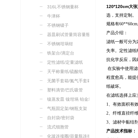
120*120c
316L不锈钢量杯
选，支持定制。
牛津杯
规格有60**60cm
不锈钢镊子
产品介绍：
器皿刷试管量筒容量瓶刷
滤纸一般可分为
不锈钢坩埚钳
失率。定性滤纸
铁架台/滴定台
抗化学反应，因
定性滤纸/定量滤纸
在实验中使用滤
天平称量纸/硫酸纸
程度愈高，能提
无菌手套箱/氮气手套箱
纸破坏。
塑料滴管/巴氏吸管
在滤纸选择上应
镍蒸发皿 镍坩埚 铂金坩
1、有效面积有
埚
气瓶固定架/钢瓶支架
2、纤维直径纤
自封袋/密封袋
3、滤材中黏结
流式细胞管
产品技术指标：
化玻连接圈/容量瓶连接绳