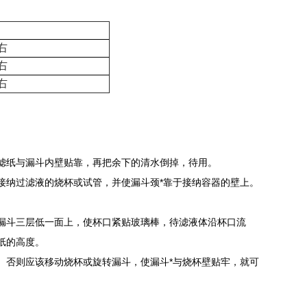
右
右
右
滤纸与漏斗内壁贴靠，再把余下的清水倒掉，待用。
*
接纳过滤液的烧杯或试管，并使漏斗颈
靠于接纳容器的壁上。
漏斗三层低一面上，使杯口紧贴玻璃棒，待滤液体沿杯口流
纸的高度。
*
。否则应该移动烧杯或旋转漏斗，使漏斗
与烧杯壁贴牢，就可