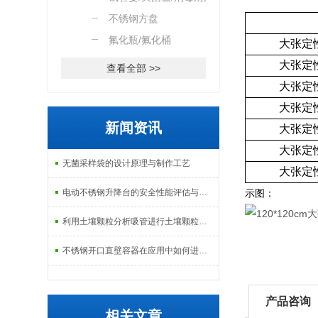
篮
不锈钢方盘
氟化瓶/氟化桶
大张定
大张定
查看全部 >>
大张定
大张定
新闻资讯
大张定
大张定
无菌采样袋的设计原理与制作工艺
大张定
电动不锈钢升降台的安全性能评估与控制
示图：
利用土壤颗粒分析吸管进行土壤颗粒定量分析的研究
不锈钢开口直壁容器在应用中如何进行维护和保养？
产品咨询
相关文章