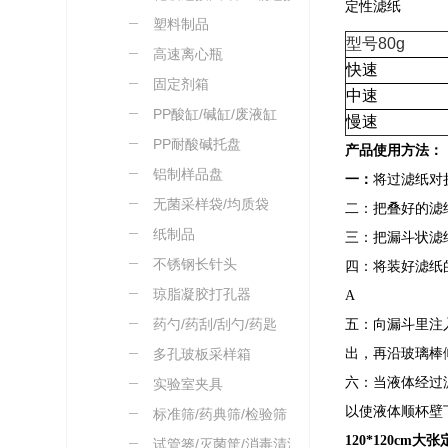
定性滤纸
塑料制品
型号
80g
高速离心瓶
快速
固定剂箱
中速
PP酸缸/碱缸/废液缸
慢速
PP耐酸碱托盘
产品使用方法：
铝制样品盘
一：
将过滤纸对
无菌采样袋/均质袋
二：把叠好的滤
纸制品
三：把漏斗状滤
不锈钢长针头
四：将装好滤纸
琼脂凝胶打孔器
A
药勺/药刮/刮勺/药匙
五：向漏斗里注
多孔玻板采样箱
出，再沿玻璃棒
六：当液体经过
实验室夹具
以使液体顺杯壁
标准筛/药典筛/检验筛
120*120cm
试管篓/灭菌筐/消毒清洗