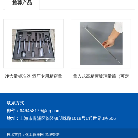
推荐产品
净含量标准器 酒厂专用精密量
量入式高精度玻璃量筒（可定
筒（可过检）
制精密过检）
联系方式
邮件：
649458179@qq.com
地址：
上海市青浦区徐泾镇明珠路1018号E通世界B栋506
技术支持：
化工仪器网
管理登陆