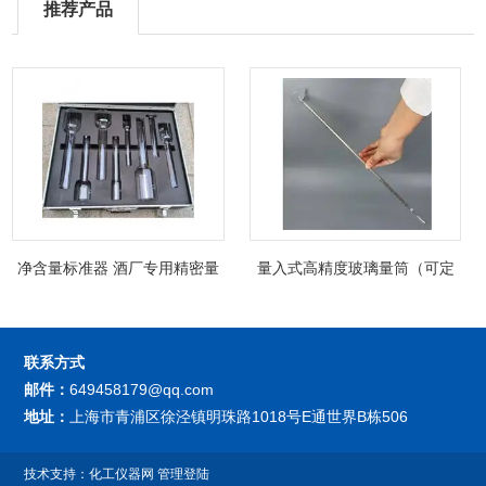
推荐产品
净含量标准器 酒厂专用精密量
量入式高精度玻璃量筒（可定
筒（可过检）
制精密过检）
联系方式
邮件：
649458179@qq.com
地址：
上海市青浦区徐泾镇明珠路1018号E通世界B栋506
技术支持：
化工仪器网
管理登陆