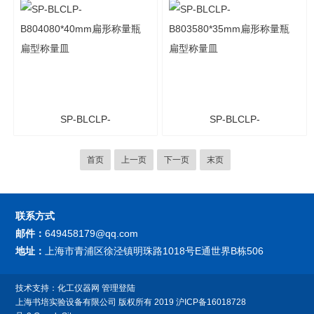
瓶 称量皿
瓶 称量皿
SP-BLCLP-
SP-BLCLP-
B804080*40mm扁形称量
B803580*35mm扁形称量
首页
上一页
下一页
末页
瓶 扁型称量皿
瓶 扁型称量皿
联系方式
邮件：
649458179@qq.com
地址：
上海市青浦区徐泾镇明珠路1018号E通世界B栋506
技术支持：
化工仪器网
管理登陆
上海书培实验设备有限公司
版权所有 2019
沪ICP备16018728